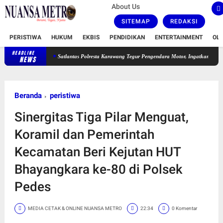
About Us
SITEMAP
REDAKSI
PERISTIWA
HUKUM
EKBIS
PENDIDIKAN
ENTERTAINMENT
OL
HEADLINE
Satlantas Polresta Karawang Tegur Pengendara Motor, Ingatkan Bahaya Ugal-uga
NEWS
Beranda
peristiwa
Sinergitas Tiga Pilar Menguat,
Koramil dan Pemerintah
Kecamatan Beri Kejutan HUT
Bhayangkara ke-80 di Polsek
Pedes
MEDIA CETAK & ONLINE NUANSA METRO
22:34
0 Komentar