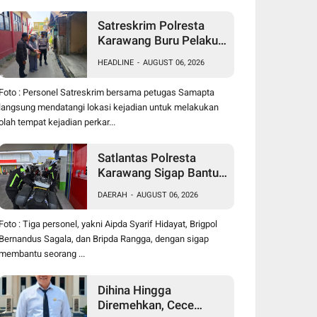
Satreskrim Polresta
Karawang Buru Pelaku
Curanmor di Dekat SDN
HEADLINE
-
AUGUST 06, 2026
Palumbonsari I, Korban
Rugi Rp19 Juta
Foto : Personel Satreskrim bersama petugas Samapta
langsung mendatangi lokasi kejadian untuk melakukan
olah tempat kejadian perkar...
Satlantas Polresta
Karawang Sigap Bantu
Pengendara Motor
DAERAH
-
AUGUST 06, 2026
Mogok, Polisi Humanis
Tuai Apresiasi
Foto : Tiga personel, yakni Aipda Syarif Hidayat, Brigpol
Bernandus Sagala, dan Bripda Rangga, dengan sigap
membantu seorang ...
Dihina Hingga
Diremehkan, Cece