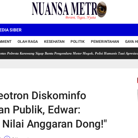
DIA SIBER
INMENT
OLAH RAGA
KESEHATAN
POLITIK
PEMERINTAHAN
GAYA H
sta Karawang Sigap Bantu Pengendara Motor Mogok, Polisi Humanis Tuai Apresiasi
Dihin
eotron Diskominfo
n Publik, Edwar:
Nilai Anggaran Dong!"