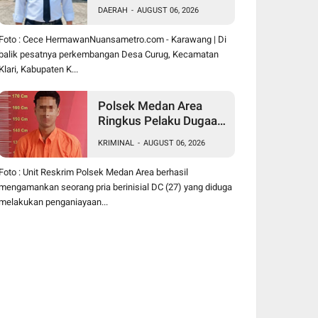
Hermawan Buktikan
DAERAH
-
AUGUST 06, 2026
Kepemimpinan
Humanis Bangun Desa
Foto : Cece HermawanNuansametro.com - Karawang | Di
Curug
balik pesatnya perkembangan Desa Curug, Kecamatan
Klari, Kabupaten K...
Polsek Medan Area
Ringkus Pelaku Dugaan
Penganiayaan Wanita di
KRIMINAL
-
AUGUST 06, 2026
Depan SPBU Jalan
Denai, Korban Alami
Foto : Unit Reskrim Polsek Medan Area berhasil
Luka Memar
mengamankan seorang pria berinisial DC (27) yang diduga
melakukan penganiayaan...