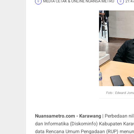
MEDIA CETAK & ONLINE NUANSA METRO
21:4
Foto :
Edward Joman
Nuansametro.com - Karawang
| Perbedaan ni
dan Informatika (Diskominfo) Kabupaten Karaw
data Rencana Umum Pengadaan (RUP) menunjuk