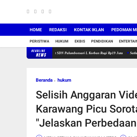
HOME
REDAKSI
KONTAK IKLAN
PEDOMAN ME
PERISTIWA
HUKUM
EKBIS
PENDIDIKAN
ENTERTA
HEADLINE
u Pelaku Curanmor di Dekat SDN Palumbonsari I, Korban Rugi Rp19 Juta
Satlantas Polre
NEWS
Beranda
hukum
Selisih Anggaran Vid
Karawang Picu Sorota
"Jelaskan Perbedaan 