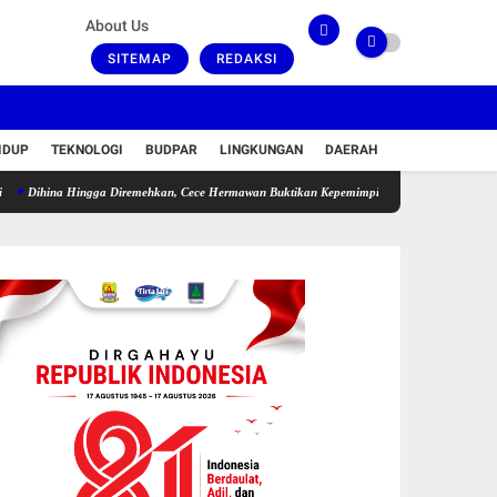
About Us
SITEMAP
REDAKSI
IDUP
TEKNOLOGI
BUDPAR
LINGKUNGAN
DAERAH
a Hingga Diremehkan, Cece Hermawan Buktikan Kepemimpinan Humanis Bangun Desa Curu