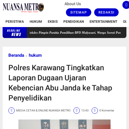
About Us
SITEMAP
REDAKSI
PERISTIWA
HUKUM
EKBIS
PENDIDIKAN
ENTERTAINMENT
OL
HEADLINE
Sekdes Pimpin Panitia Pemilihan BPD Mulyasari, Warga Soroti Potensi Konflik Kepenti
NEWS
Beranda
hukum
Polres Karawang Tingkatkan
Laporan Dugaan Ujaran
Kebencian Abu Janda ke Tahap
Penyelidikan
MEDIA CETAK & ONLINE NUANSA METRO
13:43
0 Komentar