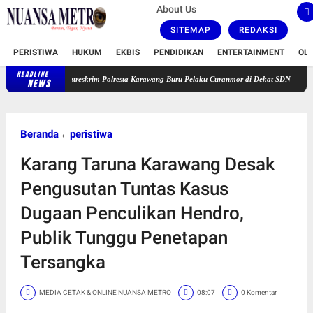
About Us
SITEMAP
REDAKSI
PERISTIWA
HUKUM
EKBIS
PENDIDIKAN
ENTERTAINMENT
OL
HEADLINE
Satreskrim Polresta Karawang Buru Pelaku Curanmor di Dekat SDN Palumbonsari I, Ko
NEWS
Beranda
peristiwa
Karang Taruna Karawang Desak
Pengusutan Tuntas Kasus
Dugaan Penculikan Hendro,
Publik Tunggu Penetapan
Tersangka
MEDIA CETAK & ONLINE NUANSA METRO
08:07
0 Komentar