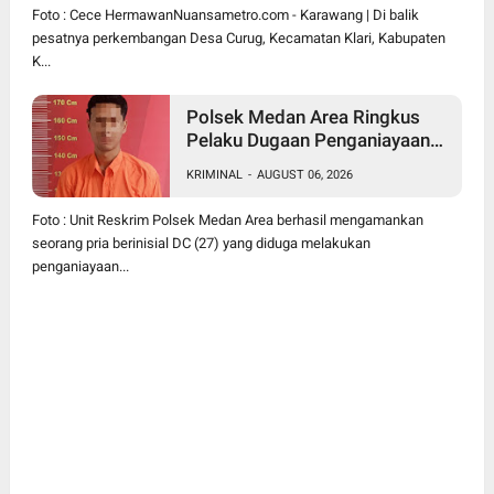
Foto : Cece HermawanNuansametro.com - Karawang | Di balik
pesatnya perkembangan Desa Curug, Kecamatan Klari, Kabupaten
K...
Polsek Medan Area Ringkus
Pelaku Dugaan Penganiayaan
Wanita di Depan SPBU Jalan
KRIMINAL
-
AUGUST 06, 2026
Denai, Korban Alami Luka
Memar
Foto : Unit Reskrim Polsek Medan Area berhasil mengamankan
seorang pria berinisial DC (27) yang diduga melakukan
penganiayaan...