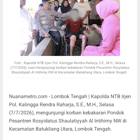
Foto :
Kapolda NTB Irjen Pol. Kalingga Rendra Raharja, S.E., M.H., Selasa
(7/7/2026), saat mengunjungi korban kebakaran Pondok Pesantren Rosyidatus
Shaulatiyyah Al Intihimy NW di Kecamatan Batukliang Utara, Lombok Tengah.
Nuanametro.com - Lombok Tengah | Kapolda NTB Irjen
Pol. Kalingga Rendra Raharja, S.E., M.H., Selasa
(7/7/2026), mengunjungi korban kebakaran Pondok
Pesantren Rosyidatus Shaulatiyyah Al Intihimy NW di
Kecamatan Batukliang Utara, Lombok Tengah.