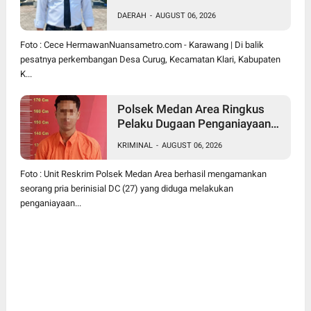
Kepemimpinan Humanis
DAERAH
-
AUGUST 06, 2026
Bangun Desa Curug
Foto : Cece HermawanNuansametro.com - Karawang | Di balik
pesatnya perkembangan Desa Curug, Kecamatan Klari, Kabupaten
K...
Polsek Medan Area Ringkus
Pelaku Dugaan Penganiayaan
Wanita di Depan SPBU Jalan
KRIMINAL
-
AUGUST 06, 2026
Denai, Korban Alami Luka
Memar
Foto : Unit Reskrim Polsek Medan Area berhasil mengamankan
seorang pria berinisial DC (27) yang diduga melakukan
penganiayaan...