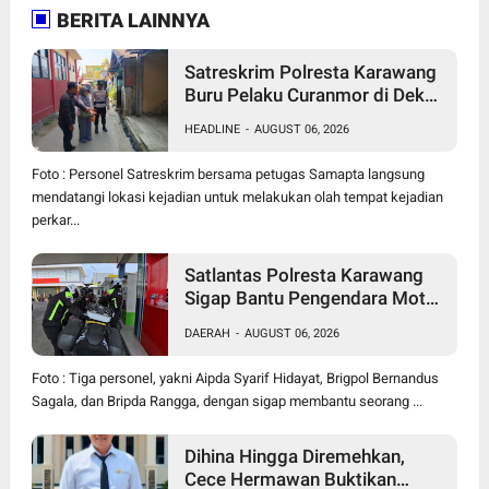
BERITA LAINNYA
Satreskrim Polresta Karawang
Buru Pelaku Curanmor di Dekat
SDN Palumbonsari I, Korban
HEADLINE
-
AUGUST 06, 2026
Rugi Rp19 Juta
Foto : Personel Satreskrim bersama petugas Samapta langsung
mendatangi lokasi kejadian untuk melakukan olah tempat kejadian
perkar...
Satlantas Polresta Karawang
Sigap Bantu Pengendara Motor
Mogok, Polisi Humanis Tuai
DAERAH
-
AUGUST 06, 2026
Apresiasi
Foto : Tiga personel, yakni Aipda Syarif Hidayat, Brigpol Bernandus
Sagala, dan Bripda Rangga, dengan sigap membantu seorang ...
Dihina Hingga Diremehkan,
Cece Hermawan Buktikan