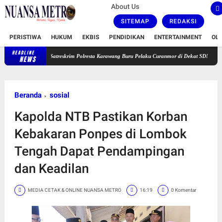
About Us
SITEMAP
REDAKSI
PERISTIWA
HUKUM
EKBIS
PENDIDIKAN
ENTERTAINMENT
OL
HEADLINE
Satreskrim Polresta Karawang Buru Pelaku Curanmor di Dekat SDN Palumbonsari I, 
NEWS
Beranda
sosial
Kapolda NTB Pastikan Korban
Kebakaran Ponpes di Lombok
Tengah Dapat Pendampingan
dan Keadilan
MEDIA CETAK & ONLINE NUANSA METRO
16:19
0 Komentar