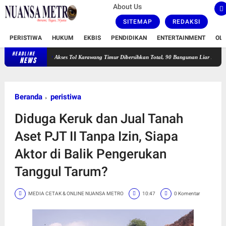
About Us
SITEMAP
REDAKSI
PERISTIWA
HUKUM
EKBIS
PENDIDIKAN
ENTERTAINMENT
OL
HEADLINE
Akses Tol Karawang Timur Dibersihkan Total, 90 Bangunan Liar Dibongkar dan PLN
NEWS
Beranda
peristiwa
Diduga Keruk dan Jual Tanah
Aset PJT II Tanpa Izin, Siapa
Aktor di Balik Pengerukan
Tanggul Tarum?
MEDIA CETAK & ONLINE NUANSA METRO
10:47
0 Komentar