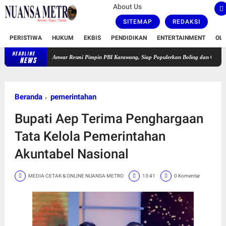
About Us
SITEMAP
REDAKSI
PERISTIWA
HUKUM
EKBIS
PENDIDIKAN
ENTERTAINMENT
OL
HEADLINE
Saidah Anwar Resmi Pimpin PBI Karawang, Siap Populerkan Boling dan Cetak Atlet Berpresta
NEWS
Beranda
pemerintahan
Bupati Aep Terima Penghargaan
Tata Kelola Pemerintahan
Akuntabel Nasional
MEDIA CETAK & ONLINE NUANSA METRO
13:41
0 Komentar