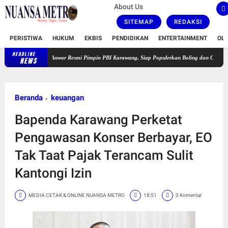
About Us
SITEMAP
REDAKSI
PERISTIWA
HUKUM
EKBIS
PENDIDIKAN
ENTERTAINMENT
OL
HEADLINE
aidah Anwar Resmi Pimpin PBI Karawang, Siap Populerkan Boling dan Cetak Atlet Berprestasi
NEWS
Beranda
keuangan
Bapenda Karawang Perketat
Pengawasan Konser Berbayar, EO
Tak Taat Pajak Terancam Sulit
Kantongi Izin
MEDIA CETAK & ONLINE NUANSA METRO
18:51
0 Komentar