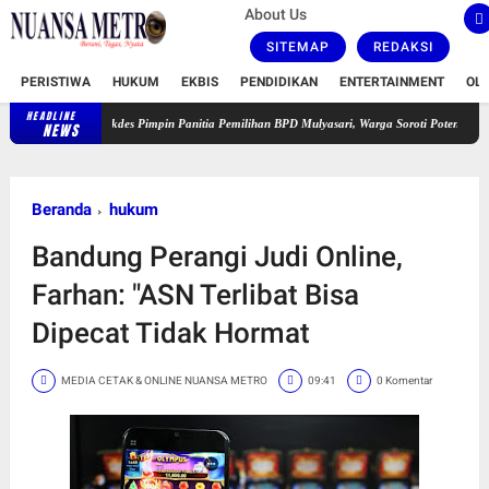
About Us
SITEMAP
REDAKSI
PERISTIWA
HUKUM
EKBIS
PENDIDIKAN
ENTERTAINMENT
OL
HEADLINE
Sekdes Pimpin Panitia Pemilihan BPD Mulyasari, Warga Soroti Potensi Konflik Kepenting
NEWS
Beranda
hukum
Bandung Perangi Judi Online,
Farhan: "ASN Terlibat Bisa
Dipecat Tidak Hormat
MEDIA CETAK & ONLINE NUANSA METRO
09:41
0 Komentar