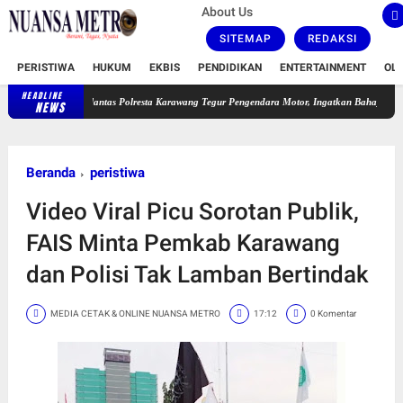
About Us
SITEMAP
REDAKSI
PERISTIWA
HUKUM
EKBIS
PENDIDIKAN
ENTERTAINMENT
OL
HEADLINE
Satlantas Polresta Karawang Tegur Pengendara Motor, Ingatkan Bahaya Ugal-ugalan dan 
NEWS
Beranda
peristiwa
Video Viral Picu Sorotan Publik,
FAIS Minta Pemkab Karawang
dan Polisi Tak Lamban Bertindak
MEDIA CETAK & ONLINE NUANSA METRO
17:12
0 Komentar