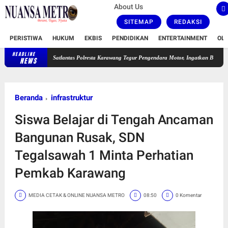
About Us
SITEMAP
REDAKSI
PERISTIWA
HUKUM
EKBIS
PENDIDIKAN
ENTERTAINMENT
OL
HEADLINE
Satlantas Polresta Karawang Tegur Pengendara Motor, Ingatkan Bahaya Ugal-ugalan 
NEWS
Beranda
infrastruktur
Siswa Belajar di Tengah Ancaman
Bangunan Rusak, SDN
Tegalsawah 1 Minta Perhatian
Pemkab Karawang
MEDIA CETAK & ONLINE NUANSA METRO
08:50
0 Komentar