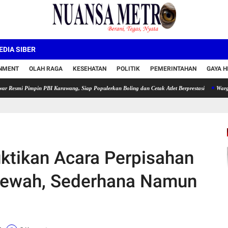
DIA SIBER
INMENT
OLAH RAGA
KESEHATAN
POLITIK
PEMERINTAHAN
GAYA H
mpin PBI Karawang, Siap Populerkan Boling dan Cetak Atlet Berprestasi
Warga Walahar K
ktikan Acara Perpisahan
Mewah, Sederhana Namun