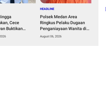
HEADLINE
Hingga
Polsek Medan Area
kan, Cece
Ringkus Pelaku Dugaan
an Buktikan
Penganiayaan Wanita di
mpinan Humanis
Depan SPBU Jalan Denai,
 2026
August 06, 2026
Desa Curug
Korban Alami Luka Memar