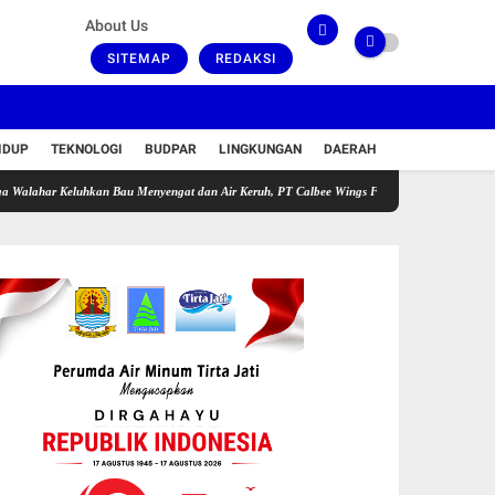
About Us
SITEMAP
REDAKSI
IDUP
TEKNOLOGI
BUDPAR
LINGKUNGAN
DAERAH
eluhkan Bau Menyengat dan Air Keruh, PT Calbee Wings Food Akui Gangguan di Fasilitas 