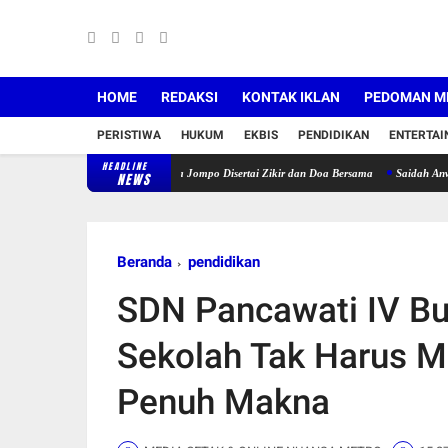
HOME
REDAKSI
KONTAK IKLAN
PEDOMAN ME
PERISTIWA
HUKUM
EKBIS
PENDIDIKAN
ENTERTA
HEADLINE
antunan Untuk 120 Lansia Jompo Disertai Zikir dan Doa Bersama
Saidah Anwar Resmi Pi
NEWS
Beranda
pendidikan
SDN Pancawati IV Bu
Sekolah Tak Harus 
Penuh Makna