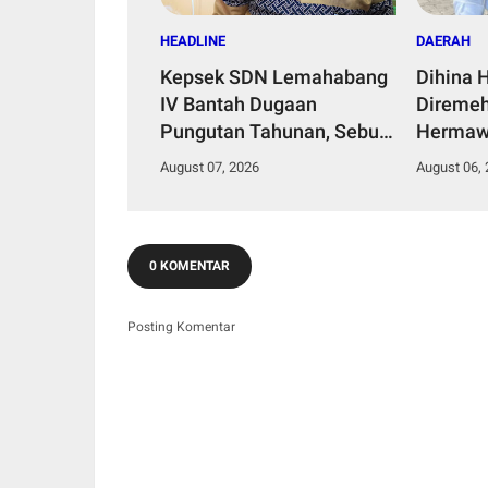
HEADLINE
DAERAH
Kepsek SDN Lemahabang
Dihina 
IV Bantah Dugaan
Diremeh
Pungutan Tahunan, Sebut
Hermaw
Dana Perbaikan Jalan
Kepemi
August 07, 2026
August 06,
Gang Murni Inisiatif Wali
Bangun 
Murid
0 KOMENTAR
Posting Komentar