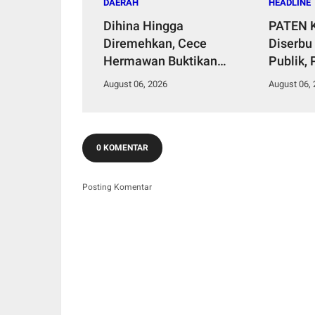
DAERAH
HEADLINE
Dihina Hingga
PATEN K
Diremehkan, Cece
Diserbu
Hermawan Buktikan
Publik,
Kepemimpinan Humanis
Hingga 
August 06, 2026
August 06,
Bangun Desa Curug
Negeri 
0 KOMENTAR
Posting Komentar