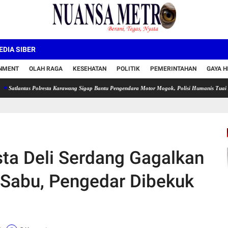
DIA SIBER
INMENT
OLAH RAGA
KESEHATAN
POLITIK
PEMERINTAHAN
GAYA H
as Polresta Karawang Sigap Bantu Pengendara Motor Mogok, Polisi Humanis Tuai Apresiasi
sta Deli Serdang Gagalkan
Sabu, Pengedar Dibekuk