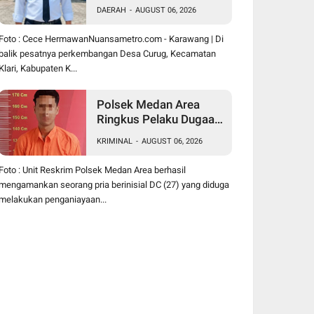
Hermawan Buktikan
DAERAH
-
AUGUST 06, 2026
Kepemimpinan
Humanis Bangun Desa
Foto : Cece HermawanNuansametro.com - Karawang | Di
Curug
balik pesatnya perkembangan Desa Curug, Kecamatan
Klari, Kabupaten K...
Polsek Medan Area
Ringkus Pelaku Dugaan
Penganiayaan Wanita di
KRIMINAL
-
AUGUST 06, 2026
Depan SPBU Jalan
Denai, Korban Alami
Foto : Unit Reskrim Polsek Medan Area berhasil
Luka Memar
mengamankan seorang pria berinisial DC (27) yang diduga
melakukan penganiayaan...