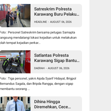
Satreskrim Polresta
Karawang Buru Pelaku
Curanmor di Dekat SDN
HEADLINE
-
AUGUST 06, 2026
Palumbonsari I, Korban
Rugi Rp19 Juta
Foto : Personel Satreskrim bersama petugas Samapta
langsung mendatangi lokasi kejadian untuk melakukan
olah tempat kejadian perkar...
Satlantas Polresta
Karawang Sigap Bantu
Pengendara Motor
DAERAH
-
AUGUST 06, 2026
Mogok, Polisi Humanis
Tuai Apresiasi
Foto : Tiga personel, yakni Aipda Syarif Hidayat, Brigpol
Bernandus Sagala, dan Bripda Rangga, dengan sigap
membantu seorang ...
Dihina Hingga
Diremehkan, Cece