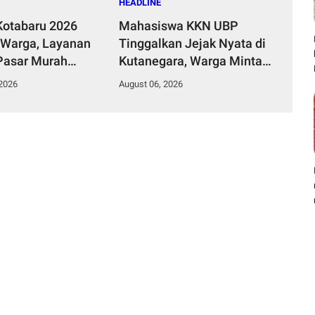
HEADLINE
otabaru 2026
Mahasiswa KKN UBP
 Warga, Layanan
Tinggalkan Jejak Nyata di
 Pasar Murah
Kutanegara, Warga Minta
Groundbreaking TK
Masa Pengabdian
 2026
August 06, 2026
Jadi Magnet
Diperpanjang