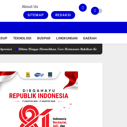
About Us
SITEMAP
REDAKSI
IDUP
TEKNOLOGI
BUDPAR
LINGKUNGAN
DAERAH
Dihina Hingga Diremehkan, Cece Hermawan Buktikan Kepemimpinan Humanis Bangun De