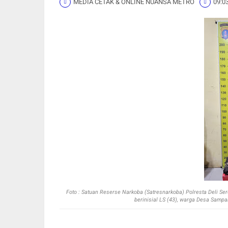
MEDIA CETAK & ONLINE NUANSA METRO
09:0
Foto :
Satuan Reserse Narkoba (Satresnarkoba) Polresta Deli S
berinisial LS (43), warga Desa Sampa