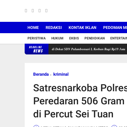
HOME
REDAKSI
KONTAK IKLAN
PEDOMAN ME
PERISTIWA
HUKUM
EKBIS
PENDIDIKAN
ENTERTA
HEADLINE
wang Buru Pelaku Curanmor di Dekat SDN Palumbonsari I, Korban Rugi Rp19 Juta
Satlant
NEWS
Beranda
kriminal
Satresnarkoba Polre
Peredaran 506 Gram 
di Percut Sei Tuan