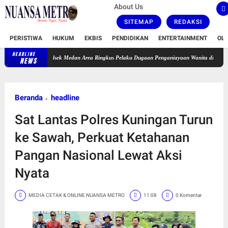
About Us
SITEMAP
REDAKSI
PERISTIWA
HUKUM
EKBIS
PENDIDIKAN
ENTERTAINMENT
OL
HEADLINE
Polsek Medan Area Ringkus Pelaku Dugaan Penganiayaan Wanita di Depan SPBU Jala
NEWS
Beranda
headline
Sat Lantas Polres Kuningan Turun
ke Sawah, Perkuat Ketahanan
Pangan Nasional Lewat Aksi
Nyata
MEDIA CETAK & ONLINE NUANSA METRO
11:08
0 Komentar