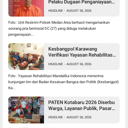
Pelaku Dugaan Penganiayaan
Wanita di Depan SPBU Jalan
HEADLINE
-
AUGUST 06, 2026
Denai, Korban Alami Luka
Memar
Foto : Unit Reskrim Polsek Medan Area berhasil mengamankan
seorang pria berinisial DC (27) yang diduga melakukan
penganiayaan...
Kesbangpol Karawang
Verifikasi Yayasan Rehabilitasi
Mandalika, Perkuat Sinergi
HEADLINE
-
AUGUST 06, 2026
Perangi Narkoba
Foto : Yayasan Rehabilitasi Mandalika Indonesia menerima
kunjungan tim dari Badan Kesatuan Bangsa dan Politik (Kesbangpol)
Ka...
PATEN Kotabaru 2026 Diserbu
Warga, Layanan Publik, Pasar
Murah Hingga Groundbreaking
HEADLINE
-
AUGUST 06, 2026
TK Negeri Jadi Magnet