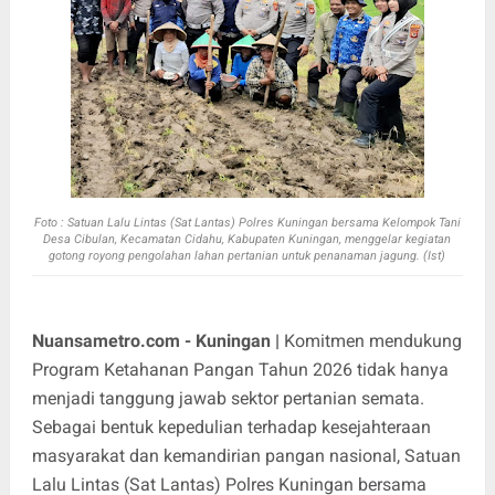
Foto :
Satuan Lalu Lintas (Sat Lantas) Polres Kuningan bersama Kelompok Tani
Desa Cibulan, Kecamatan Cidahu, Kabupaten Kuningan, menggelar kegiatan
gotong royong pengolahan lahan pertanian untuk penanaman jagung. (Ist)
Nuansametro.com - Kuningan |
Komitmen mendukung
Program Ketahanan Pangan Tahun 2026 tidak hanya
menjadi tanggung jawab sektor pertanian semata.
Sebagai bentuk kepedulian terhadap kesejahteraan
masyarakat dan kemandirian pangan nasional, Satuan
Lalu Lintas (Sat Lantas) Polres Kuningan bersama