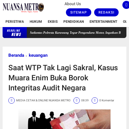
About Us
SITEMAP
REDAKSI
PERISTIWA
HUKUM
EKBIS
PENDIDIKAN
ENTERTAINMENT
OL
HEADLINE
Satlantas Polresta Karawang Tegur Pengendara Motor, Ingatkan Bahaya Ugal-ugalan d
NEWS
Beranda
keuangan
Saat WTP Tak Lagi Sakral, Kasus
Muara Enim Buka Borok
Integritas Audit Negara
MEDIA CETAK & ONLINE NUANSA METRO
08:39
0 Komentar