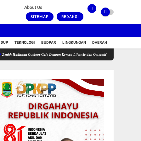
About Us
SITEMAP
REDAKSI
IDUP
TEKNOLOGI
BUDPAR
LINGKUNGAN
DAERAH
dirkan Outdoor Cafe Dengan Konsep Lifestyle dan Otomotif
KKN ke-9 UBP di Puseurjaya 