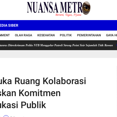
DIA SIBER
INMENT
OLAH RAGA
KESEHATAN
POLITIK
PEMERINTAHAN
GAYA H
krimum Polda NTB Menggelar Patroli Strong Point Sisir Sejumlah Titik Rawan
Zenith Ha
uka Ruang Kolaborasi
skan Komitmen
kasi Publik