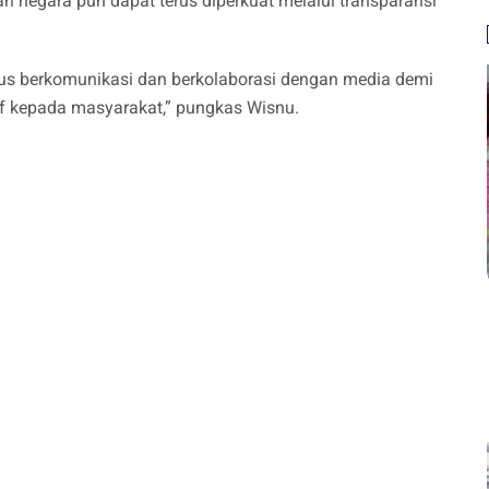
an negara pun dapat terus diperkuat melalui transparansi
erus berkomunikasi dan berkolaborasi dengan media demi
f kepada masyarakat,” pungkas Wisnu.