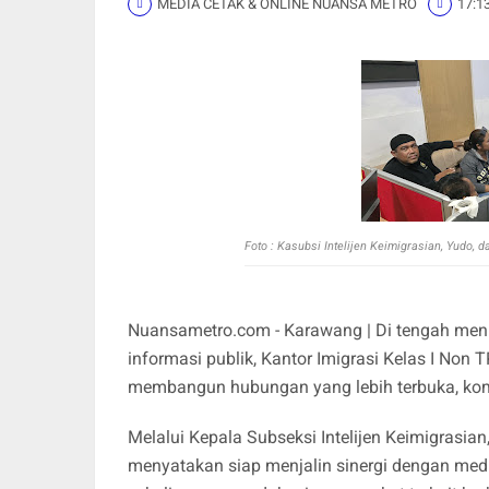
MEDIA CETAK & ONLINE NUANSA METRO
17:1
Foto :
Kasubsi Intelijen Keimigrasian, Yudo,
Nuansametro.com - Karawang | Di tengah men
informasi publik, Kantor Imigrasi Kelas I N
membangun hubungan yang lebih terbuka, komun
Melalui Kepala Subseksi Intelijen Keimigrasi
menyatakan siap menjalin sinergi dengan med