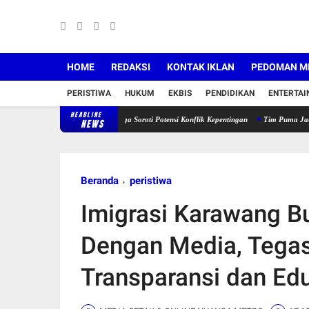
HOME
REDAKSI
KONTAK IKLAN
PEDOMAN ME
PERISTIWA
HUKUM
EKBIS
PENDIDIKAN
ENTERTA
HEADLINE
lihan BPD Mulyasari, Warga Soroti Potensi Konflik Kepentingan
Tim Puma Jatanras Ditres
NEWS
Beranda
peristiwa
Imigrasi Karawang B
Dengan Media, Tega
Transparansi dan Edu