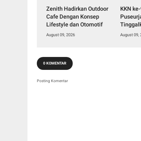
Zenith Hadirkan Outdoor
KKN ke-
Cafe Dengan Konsep
Puseurja
Lifestyle dan Otomotif
Tinggal
Edukati
August 09, 2026
August 09,
Nyata B
0 KOMENTAR
Posting Komentar