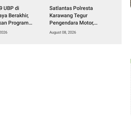
9 UBP di
Satlantas Polresta
ya Berakhir,
Karawang Tegur
kan Program
Pengendara Motor,
f dan Manfaat
Ingatkan Bahaya Ugal-
 2026
August 08, 2026
agi Warga
ugalan dan Konten
Berisiko