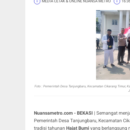
MEDIA CETAK & ONLINE NUANSA METRO
16:3
Foto :
Pemerintah Desa Tanjungbaru, Kecamatan Cikarang Timur, Ka
J
Nuansametro.com - BEKASI
| Semangat menja
Pemerintah Desa Tanjungbaru, Kecamatan Cika
tradisi tahunan
Hajat Bumi
yang berlangsung 