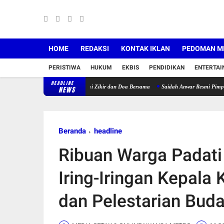
HOME
REDAKSI
KONTAK IKLAN
PEDOMAN ME
PERISTIWA
HUKUM
EKBIS
PENDIDIKAN
ENTERTA
HEADLINE
120 Lansia Jompo Disertai Zikir dan Doa Bersama
Saidah Anwar Resmi Pimpin PBI Karaw
NEWS
Beranda
headline
Ribuan Warga Padati
Iring-Iringan Kepala
dan Pelestarian Bud