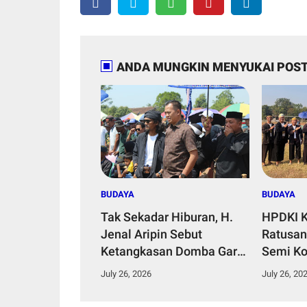
ANDA MUNGKIN MENYUKAI POST
BUDAYA
BUDAYA
Tak Sekadar Hiburan, H.
HPDKI K
Jenal Aripin Sebut
Ratusan
Ketangkasan Domba Garut
Semi Ko
Aset Budaya Bernilai
Dorong L
July 26, 2026
July 26, 20
Ekonomi Tinggi
Unggul