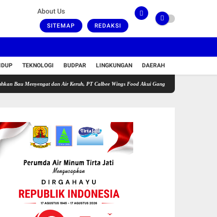
About Us
SITEMAP
REDAKSI
IDUP
TEKNOLOGI
BUDPAR
LINGKUNGAN
DAERAH
enyengat dan Air Keruh, PT Calbee Wings Food Akui Gangguan di Fasilitas Pengolahan Lim