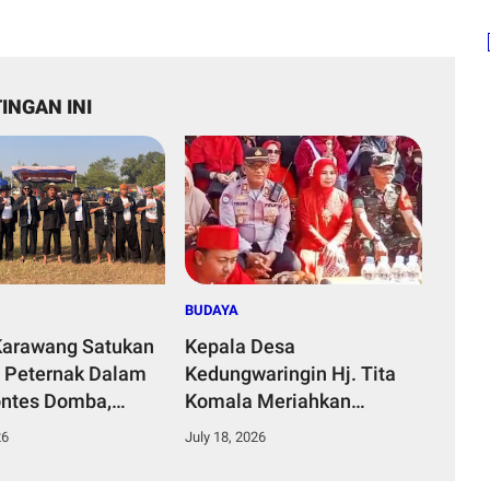
INGAN INI
BUDAYA
arawang Satukan
Kepala Desa
 Peternak Dalam
Kedungwaringin Hj. Tita
ntes Domba,
Komala Meriahkan
ahirnya Bibit
Syukuran Kirab Hajat Bumi
26
July 18, 2026
Menjelang Musim Tanam