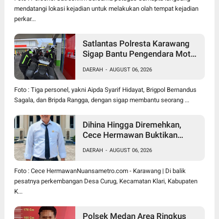
mendatangi lokasi kejadian untuk melakukan olah tempat kejadian
perkar...
Satlantas Polresta Karawang
Sigap Bantu Pengendara Motor
Mogok, Polisi Humanis Tuai
DAERAH
-
AUGUST 06, 2026
Apresiasi
Foto : Tiga personel, yakni Aipda Syarif Hidayat, Brigpol Bernandus
Sagala, dan Bripda Rangga, dengan sigap membantu seorang ...
Dihina Hingga Diremehkan,
Cece Hermawan Buktikan
Kepemimpinan Humanis
DAERAH
-
AUGUST 06, 2026
Bangun Desa Curug
Foto : Cece HermawanNuansametro.com - Karawang | Di balik
pesatnya perkembangan Desa Curug, Kecamatan Klari, Kabupaten
K...
Polsek Medan Area Ringkus