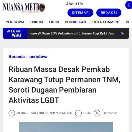
About Us
SITEMAP
REDAKSI
PERISTIWA
HUKUM
EKBIS
PENDIDIKAN
ENTERTAINMENT
OL
HEADLINE
aku Curanmor di Dekat SDN Palumbonsari I, Korban Rugi Rp19 Juta
Satlantas Polresta K
NEWS
Beranda
peristiwa
Ribuan Massa Desak Pemkab
Karawang Tutup Permanen TNM,
Soroti Dugaan Pembiaran
Aktivitas LGBT
MEDIA CETAK & ONLINE NUANSA METRO
10:43
0 Komentar