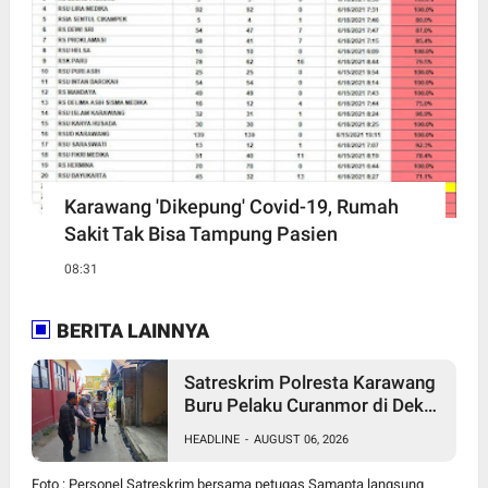
Karawang 'Dikepung' Covid-19, Rumah
Sakit Tak Bisa Tampung Pasien
08:31
BERITA LAINNYA
Satreskrim Polresta Karawang
Buru Pelaku Curanmor di Dekat
SDN Palumbonsari I, Korban
HEADLINE
-
AUGUST 06, 2026
Rugi Rp19 Juta
Foto : Personel Satreskrim bersama petugas Samapta langsung