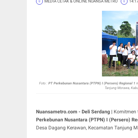
MEDIA CETAK & ONLINE NUANSA METRO
14:1
Foto :
PT Perkebunan Nusantara (PTPN) I (Persero) Regional 1
m
Tanjung Morawa, Kabu
Nuansametro.com - Deli Serdang |
Komitmen t
Perkebunan Nusantara (PTPN) I (Persero) Re
Desa Dagang Kerawan, Kecamatan Tanjung Mor