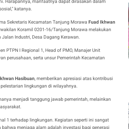
ni. Harapannya, manfaatnya dapat dirasakan dalam
osial," katanya.
ama Sekretaris Kecamatan Tanjung Morawa
Fuad Ikhwan
erwakilan Koramil 0201-16/Tanjung Morawa melakukan
Jalan Industri, Desa Dagang Kerawan.
emen PTPN I Regional 1, Head of PMO, Manajer Unit
wan perusahaan, serta unsur Pemerintah Kecamatan
Ikhwan Hasibuan
, memberikan apresiasi atas kontribusi
elestarian lingkungan di wilayahnya.
 hanya menjadi tanggung jawab pemerintah, melainkan
asyarakat.
l 1 terhadap lingkungan. Kegiatan seperti ini sangat
 bahwa menjaga alam adalah investasi bagi generasi