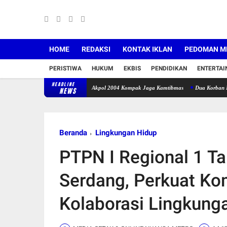
HOME
REDAKSI
KONTAK IKLAN
PEDOMAN ME
PERISTIWA
HUKUM
EKBIS
PENDIDIKAN
ENTERTA
HEADLINE
Sinergitas, Dua Komandan Akpol 2004 Kompak Jaga Kamtibmas
Dua Korban KM Anugrah La
NEWS
Beranda
Lingkungan Hidup
PTPN I Regional 1 T
Serdang, Perkuat Ko
Kolaborasi Lingkung