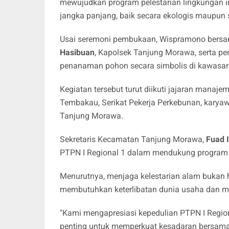
mewujudkan program pelestarian lingkungan i
jangka panjang, baik secara ekologis maupun s
Usai seremoni pembukaan, Wispramono bers
Hasibuan
, Kapolsek Tanjung Morawa, serta p
penanaman pohon secara simbolis di kawasan 
Kegiatan tersebut turut diikuti jajaran manaj
Tembakau, Serikat Pekerja Perkebunan, karya
Tanjung Morawa.
Sekretaris Kecamatan Tanjung Morawa,
Fuad 
PTPN I Regional 1 dalam mendukung program p
Menurutnya, menjaga kelestarian alam bukan
membutuhkan keterlibatan dunia usaha dan m
"Kami mengapresiasi kepedulian PTPN I Regiona
penting untuk memperkuat kesadaran bersama