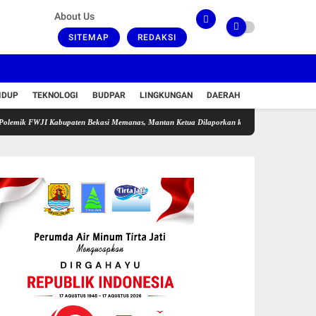
About Us
SITEMAP
REDAKSI
IDUP
TEKNOLOGI
BUDPAR
LINGKUNGAN
DAERAH
 Kabupaten Bekasi Memanas, Mantan Ketua Dilaporkan ke Polisi Terkait Dugaan Pencemar