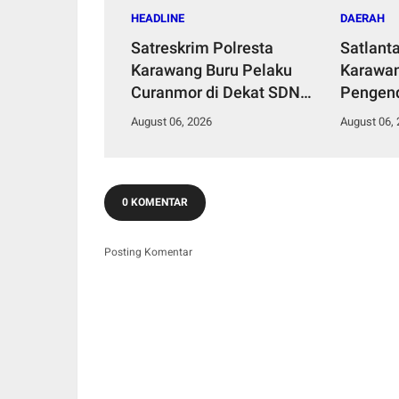
HEADLINE
DAERAH
Satreskrim Polresta
Satlant
Karawang Buru Pelaku
Karawan
Curanmor di Dekat SDN
Pengend
Palumbonsari I, Korban
Polisi 
August 06, 2026
August 06,
Rugi Rp19 Juta
Apresia
0 KOMENTAR
Posting Komentar