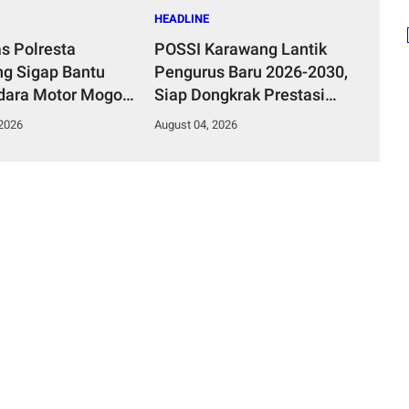
HEADLINE
as Polresta
POSSI Karawang Lantik
g Sigap Bantu
Pengurus Baru 2026-2030,
ara Motor Mogok,
Siap Dongkrak Prestasi
Humanis Tuai
dan Kawal Kelestarian
 2026
August 04, 2026
si
Laut