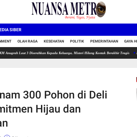
DIA SIBER
INMENT
OLAH RAGA
KESEHATAN
POLITIK
PEMERINTAHAN
GAYA H
ut 3 Diserahkan Kepada Keluarga, Misteri Hilang Kontak Berakhir Tragis
Polemik FWJI
anam 300 Pohon di Deli
mitmen Hijau dan
an