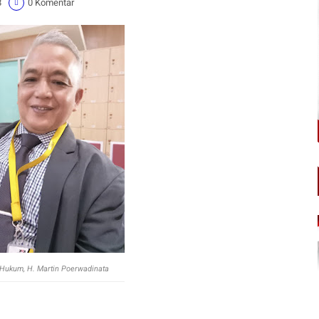
8
0 Komentar
i Hukum, H. Martin Poerwadinata