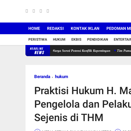
HOME
REDAKSI
KONTAK IKLAN
PEDOMAN ME
PERISTIWA
HUKUM
EKBIS
PENDIDIKAN
ENTERTA
HEADLINE
emilihan BPD Mulyasari, Warga Soroti Potensi Konflik Kepentingan
Tim Puma Jatanras Di
NEWS
Beranda
hukum
Praktisi Hukum H. M
Pengelola dan Pelak
Sejenis di THM