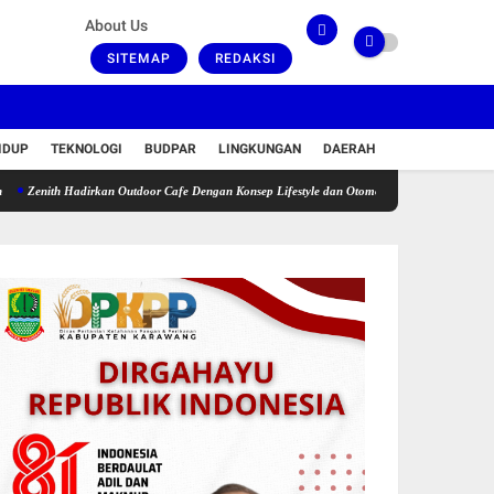
About Us
SITEMAP
REDAKSI
IDUP
TEKNOLOGI
BUDPAR
LINGKUNGAN
DAERAH
 Hadirkan Outdoor Cafe Dengan Konsep Lifestyle dan Otomotif
KKN ke-9 UBP di Puseurja