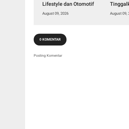
Lifestyle dan Otomotif
Tinggal
Edukati
August 09, 2026
August 09,
Nyata B
0 KOMENTAR
Posting Komentar