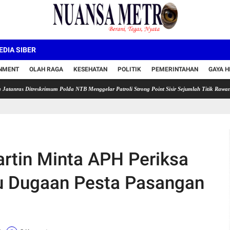
DIA SIBER
INMENT
OLAH RAGA
KESEHATAN
POLITIK
PEMERINTAHAN
GAYA H
treskrimum Polda NTB Menggelar Patroli Strong Point Sisir Sejumlah Titik Rawan
Zenith
artin Minta APH Periksa
u Dugaan Pesta Pasangan