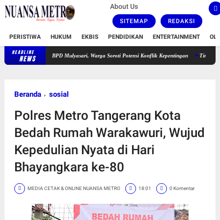
About Us
SITEMAP
REDAKSI
PERISTIWA
HUKUM
EKBIS
PENDIDIKAN
ENTERTAINMENT
OL
HEADLINE
ilihan BPD Mulyasari, Warga Soroti Potensi Konflik Kepentingan
Tim Puma Jatanras Ditr
NEWS
Beranda
sosial
Polres Metro Tangerang Kota
Bedah Rumah Warakawuri, Wujud
Kepedulian Nyata di Hari
Bhayangkara ke-80
MEDIA CETAK & ONLINE NUANSA METRO
18:01
0 Komentar