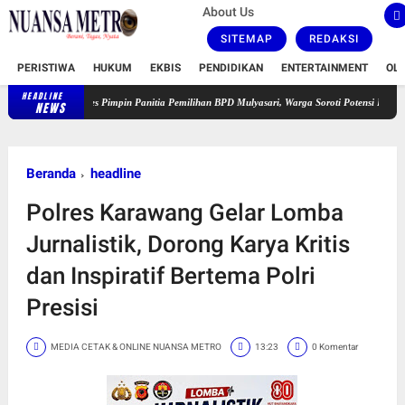
About Us
SITEMAP
REDAKSI
PERISTIWA
HUKUM
EKBIS
PENDIDIKAN
ENTERTAINMENT
OL
HEADLINE
Sekdes Pimpin Panitia Pemilihan BPD Mulyasari, Warga Soroti Potensi Konflik Kepentingan
NEWS
Beranda
headline
Polres Karawang Gelar Lomba
Jurnalistik, Dorong Karya Kritis
dan Inspiratif Bertema Polri
Presisi
MEDIA CETAK & ONLINE NUANSA METRO
13:23
0 Komentar