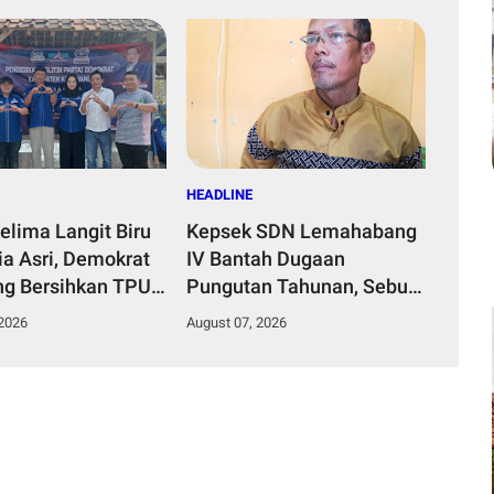
HEADLINE
elima Langit Biru
Kepsek SDN Lemahabang
ia Asri, Demokrat
IV Bantah Dugaan
g Bersihkan TPU
Pungutan Tahunan, Sebut
g Djati
Dana Perbaikan Jalan
 2026
August 07, 2026
Gang Murni Inisiatif Wali
Murid