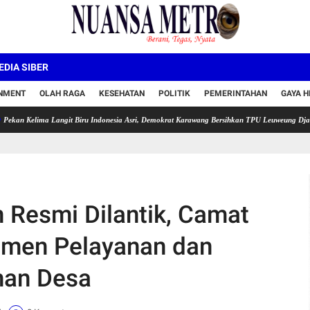
DIA SIBER
INMENT
OLAH RAGA
KESEHATAN
POLITIK
PEMERINTAHAN
GAYA H
ma Langit Biru Indonesia Asri, Demokrat Karawang Bersihkan TPU Leuweung Djati
Semar
 Resmi Dilantik, Camat
tmen Pelayanan dan
han Desa