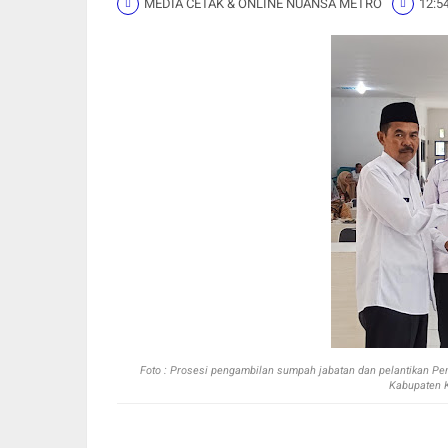
MEDIA CETAK & ONLINE NUANSA METRO
12:5
Foto : P
rosesi pengambilan sumpah jabatan dan pelantikan Pen
Kabupaten K