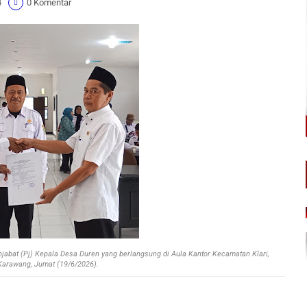
4
0 Komentar
jabat (Pj) Kepala Desa Duren yang berlangsung di Aula Kantor Kecamatan Klari,
arawang, Jumat (19/6/2026).