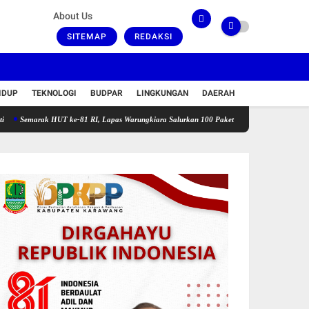
About Us
SITEMAP
REDAKSI
IDUP
TEKNOLOGI
BUDPAR
LINGKUNGAN
DAERAH
ak HUT ke-81 RI, Lapas Warungkiara Salurkan 100 Paket Bansos dan Gelar Cek Kesehatan G