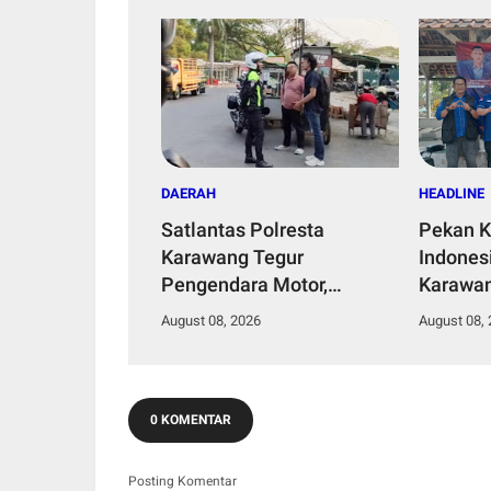
DAERAH
HEADLINE
Satlantas Polresta
Pekan K
Karawang Tegur
Indones
Pengendara Motor,
Karawan
Ingatkan Bahaya Ugal-
Leuweun
August 08, 2026
August 08,
ugalan dan Konten
Berisiko
0 KOMENTAR
Posting Komentar