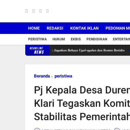
HOME
REDAKSI
KONTAK IKLAN
PEDOMAN ME
PERISTIWA
HUKUM
EKBIS
PENDIDIKAN
ENTERTA
HEADLINE
ng Tegur Pengendara Motor, Ingatkan Bahaya Ugal-ugalan dan Konten Berisiko
Pekan Keli
NEWS
Beranda
peristiwa
Pj Kepala Desa Duren
Klari Tegaskan Komi
Stabilitas Pemerinta