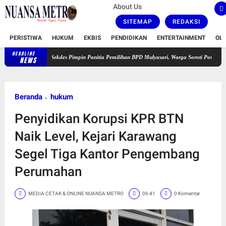
About Us
SITEMAP
REDAKSI
PERISTIWA
HUKUM
EKBIS
PENDIDIKAN
ENTERTAINMENT
OL
HEADLINE
Sekdes Pimpin Panitia Pemilihan BPD Mulyasari, Warga Soroti Potensi Konflik Kepenti
NEWS
Beranda
hukum
Penyidikan Korupsi KPR BTN
Naik Level, Kejari Karawang
Segel Tiga Kantor Pengembang
Perumahan
MEDIA CETAK & ONLINE NUANSA METRO
06:41
0 Komentar