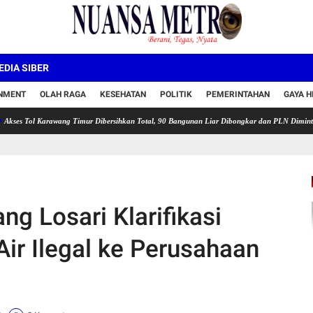
DIA SIBER
INMENT
OLAH RAGA
KESEHATAN
POLITIK
PEMERINTAHAN
GAYA H
arawang Timur Dibersihkan Total, 90 Bangunan Liar Dibongkar dan PLN Diminta Setop Samb
ng Losari Klarifikasi
r Ilegal ke Perusahaan