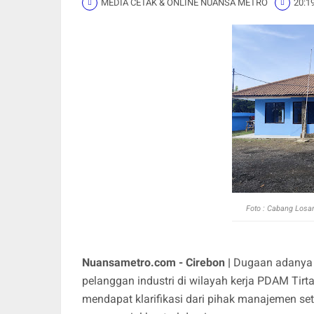
MEDIA CETAK & ONLINE NUANSA METRO
20:1
Foto : Cabang Losar
Nuansametro.com - Cirebon |
Dugaan adanya 
pelanggan industri di wilayah kerja PDAM Tirt
mendapat klarifikasi dari pihak manajemen se