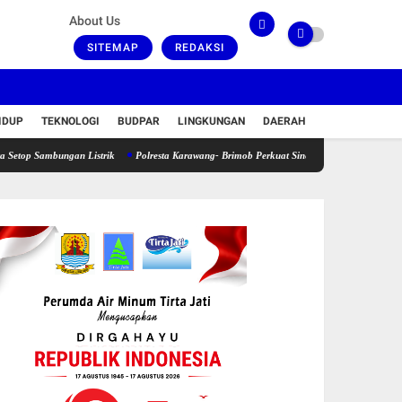
About Us
SITEMAP
REDAKSI
IDUP
TEKNOLOGI
BUDPAR
LINGKUNGAN
DAERAH
ungan Listrik
Polresta Karawang- Brimob Perkuat Sinergitas, Dua Komandan Akpol 20