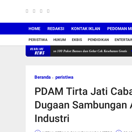
HOME
REDAKSI
KONTAK IKLAN
PEDOMAN ME
PERISTIWA
HUKUM
EKBIS
PENDIDIKAN
ENTERTA
HEADLINE
as Warungkiara Salurkan 100 Paket Bansos dan Gelar Cek Kesehatan Gratis
Akses Tol K
NEWS
Beranda
peristiwa
PDAM Tirta Jati Caba
Dugaan Sambungan Ai
Industri