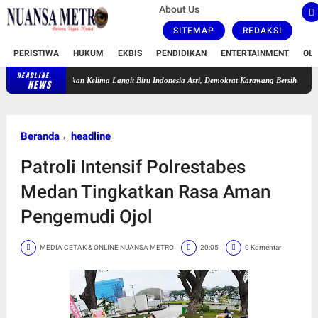
About Us
SITEMAP
REDAKSI
PERISTIWA
HUKUM
EKBIS
PENDIDIKAN
ENTERTAINMENT
OL
HEADLINE
Pekan Kelima Langit Biru Indonesia Asri, Demokrat Karawang Bersihkan TPU Leuweung D
NEWS
Beranda
headline
Patroli Intensif Polrestabes
Medan Tingkatkan Rasa Aman
Pengemudi Ojol
MEDIA CETAK & ONLINE NUANSA METRO
20:05
0 Komentar