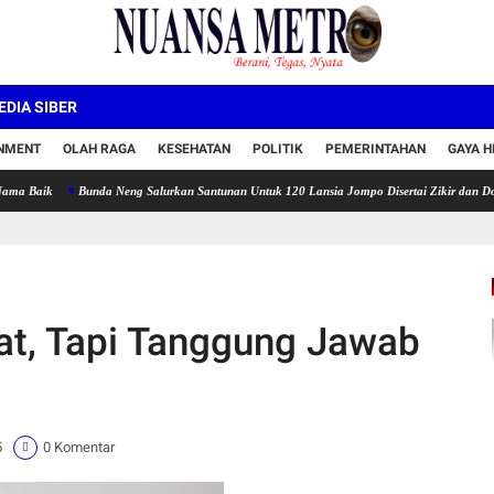
DIA SIBER
INMENT
OLAH RAGA
KESEHATAN
POLITIK
PEMERINTAHAN
GAYA H
Bunda Neng Salurkan Santunan Untuk 120 Lansia Jompo Disertai Zikir dan Doa Bersama
at, Tapi Tanggung Jawab
5
0 Komentar