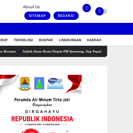
About Us
SITEMAP
REDAKSI
IDUP
TEKNOLOGI
BUDPAR
LINGKUNGAN
DAERAH
Saidah Anwar Resmi Pimpin PBI Karawang, Siap Populerkan Boling dan Cetak Atlet Berpre