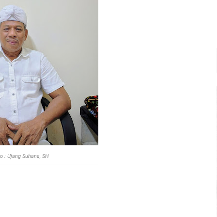
o : Ujang Suhana, SH