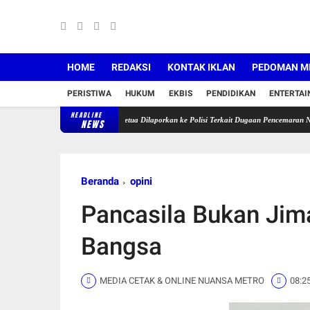
HOME
REDAKSI
KONTAK IKLAN
PEDOMAN ME
PERISTIWA
HUKUM
EKBIS
PENDIDIKAN
ENTERTA
HEADLINE
kasi Memanas, Mantan Ketua Dilaporkan ke Polisi Terkait Dugaan Pencemaran Nama Baik
NEWS
Beranda
opini
Pancasila Bukan Jim
Bangsa
MEDIA CETAK & ONLINE NUANSA METRO
08:2