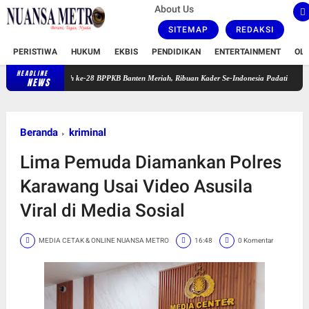
About Us
SITEMAP
REDAKSI
PERISTIWA
HUKUM
EKBIS
PENDIDIKAN
ENTERTAINMENT
OL
HEADLINE
Harlah ke-28 BPPKB Banten Meriah, Ribuan Kader Se-Indonesia Padati GOR Pakansari
NEWS
Beranda
kriminal
Lima Pemuda Diamankan Polres
Karawang Usai Video Asusila
Viral di Media Sosial
MEDIA CETAK & ONLINE NUANSA METRO
16:48
0 Komentar