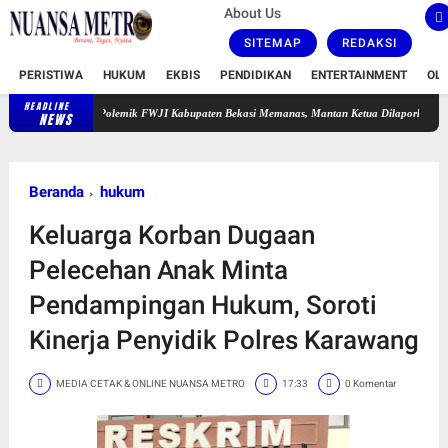
About Us
SITEMAP
REDAKSI
PERISTIWA
HUKUM
EKBIS
PENDIDIKAN
ENTERTAINMENT
OL
HEADLINE
Polemik FWJI Kabupaten Bekasi Memanas, Mantan Ketua Dilaporkan ke Polisi Terka
NEWS
Beranda
hukum
Keluarga Korban Dugaan
Pelecehan Anak Minta
Pendampingan Hukum, Soroti
Kinerja Penyidik Polres Karawang
MEDIA CETAK & ONLINE NUANSA METRO
17:33
0 Komentar