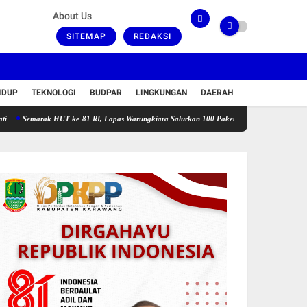
About Us
SITEMAP
REDAKSI
IDUP
TEKNOLOGI
BUDPAR
LINGKUNGAN
DAERAH
ak HUT ke-81 RI, Lapas Warungkiara Salurkan 100 Paket Bansos dan Gelar Cek Kesehatan G