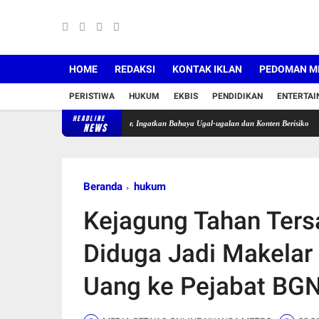
HOME
REDAKSI
KONTAK IKLAN
PEDOMAN ME
PERISTIWA
HUKUM
EKBIS
PENDIDIKAN
ENTERTA
HEADLINE
ng Tegur Pengendara Motor, Ingatkan Bahaya Ugal-ugalan dan Konten Berisiko
Pekan Kel
NEWS
Beranda
hukum
Kejagung Tahan Ters
Diduga Jadi Makelar 
Uang ke Pejabat BG