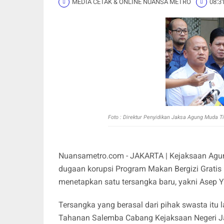
MEDIA CETAK & ONLINE NUANSA METRO
08:3
Foto :
Direktur Penyidikan Jaksa Agung Muda Ti
Nuansametro.com - JAKARTA | Kejaksaan Agu
dugaan korupsi Program Makan Bergizi Gratis
menetapkan satu tersangka baru, yakni Asep Y
Tersangka yang berasal dari pihak swasta itu
Tahanan Salemba Cabang Kejaksaan Negeri Ja