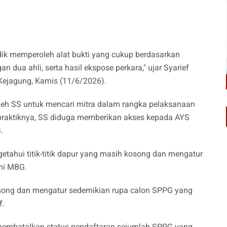
dik memperoleh alat bukti yang cukup berdasarkan
 dua ahli, serta hasil ekspose perkara," ujar Syarief
Kejagung, Kamis (11/6/2026).
leh SS untuk mencari mitra dalam rangka pelaksanaan
praktiknya, SS diduga memberikan akses kepada AYS
.
etahui titik-titik dapur yang masih kosong dan mengatur
smi MBG.
kosong dan mengatur sedemikian rupa calon SPPG yang
f.
n membatalkan status pendaftaran sejumlah SPPG yang