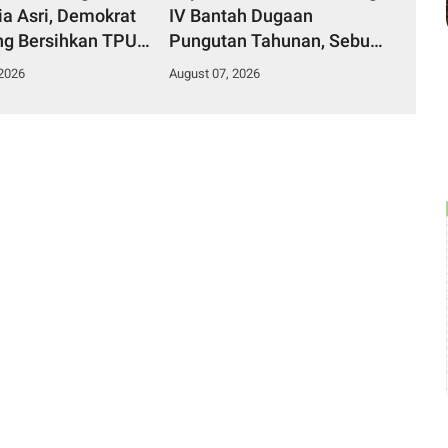
ia Asri, Demokrat
IV Bantah Dugaan
g Bersihkan TPU
Pungutan Tahunan, Sebut
g Djati
Dana Perbaikan Jalan
 2026
August 07, 2026
Gang Murni Inisiatif Wali
Murid