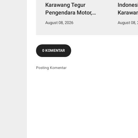
Karawang Tegur
Indones
Pengendara Motor,
Karawan
Ingatkan Bahaya Ugal-
Leuweun
August 08, 2026
August 08,
ugalan dan Konten
Berisiko
0 KOMENTAR
Posting Komentar