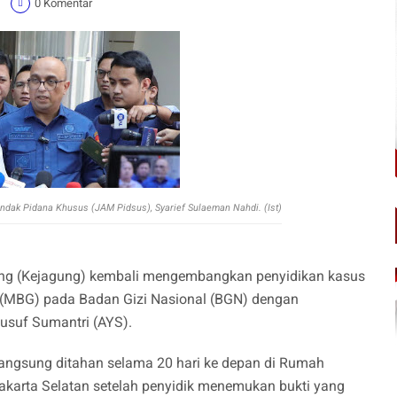
1
0 Komentar
ndak Pidana Khusus (JAM Pidsus), Syarief Sulaeman Nahdi. (Ist)
ng (Kejagung) kembali mengembangkan penyidikan kasus
 (MBG) pada Badan Gizi Nasional (BGN) dengan
usuf Sumantri (AYS).
 langsung ditahan selama 20 hari ke depan di Rumah
karta Selatan setelah penyidik menemukan bukti yang