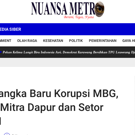
DIA SIBER
INMENT
OLAH RAGA
KESEHATAN
POLITIK
PEMERINTAHAN
GAYA H
ima Langit Biru Indonesia Asri, Demokrat Karawang Bersihkan TPU Leuweung Djati
Semar
angka Baru Korupsi MBG,
Mitra Dapur dan Setor
N