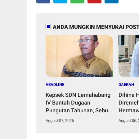
ANDA MUNGKIN MENYUKAI POST
HEADLINE
DAERAH
Kepsek SDN Lemahabang
Dihina 
IV Bantah Dugaan
Diremeh
Pungutan Tahunan, Sebut
Hermaw
Dana Perbaikan Jalan
Kepemi
August 07, 2026
August 06,
Gang Murni Inisiatif Wali
Bangun 
Murid