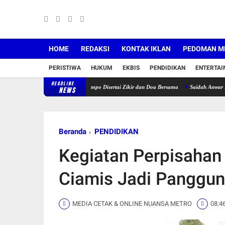
HOME
REDAKSI
KONTAK IKLAN
PEDOMAN ME
PERISTIWA
HUKUM
EKBIS
PENDIDIKAN
ENTERTA
HEADLINE
nan Untuk 120 Lansia Jompo Disertai Zikir dan Doa Bersama
Saidah Anwar Resmi Pimpin
NEWS
Beranda
PENDIDIKAN
Kegiatan Perpisahan 
Ciamis Jadi Panggun
MEDIA CETAK & ONLINE NUANSA METRO
08:4