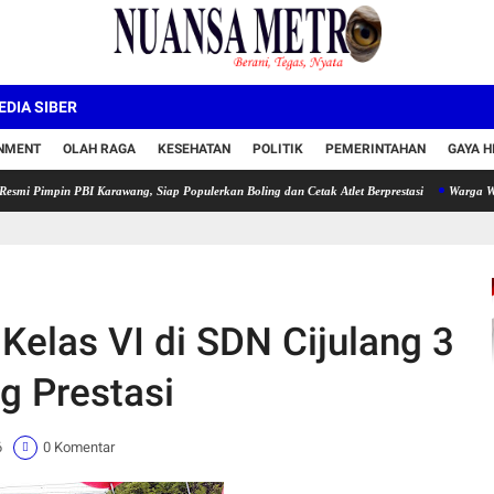
DIA SIBER
INMENT
OLAH RAGA
KESEHATAN
POLITIK
PEMERINTAHAN
GAYA H
 PBI Karawang, Siap Populerkan Boling dan Cetak Atlet Berprestasi
Warga Walahar Kelu
Kelas VI di SDN Cijulang 3
g Prestasi
6
0 Komentar