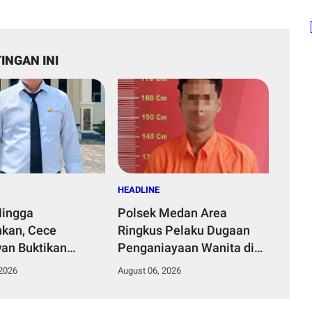
INGAN INI
HEADLINE
Hingga
Polsek Medan Area
kan, Cece
Ringkus Pelaku Dugaan
an Buktikan
Penganiayaan Wanita di
mpinan Humanis
Depan SPBU Jalan Denai,
 2026
August 06, 2026
Desa Curug
Korban Alami Luka Memar