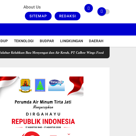
About Us
SITEMAP
REDAKSI
IDUP
TEKNOLOGI
BUDPAR
LINGKUNGAN
DAERAH
hkan Bau Menyengat dan Air Keruh, PT Calbee Wings Food Akui Gangguan di Fasilitas Peng