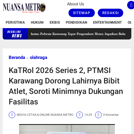
About Us
SITEMAP
REDAKSI
PERISTIWA
HUKUM
EKBIS
PENDIDIKAN
ENTERTAINMENT
OL
HEADLINE
Satlantas Polresta Karawang Tegur Pengendara Motor, Ingatkan Bahaya Ugal-ugalan dan
NEWS
Beranda
olahraga
KaTRol 2026 Series 2, PTMSI
Karawang Dorong Lahirnya Bibit
Atlet, Soroti Minimnya Dukungan
Fasilitas
MEDIA CETAK & ONLINE NUANSA METRO
13:39
0 Komentar