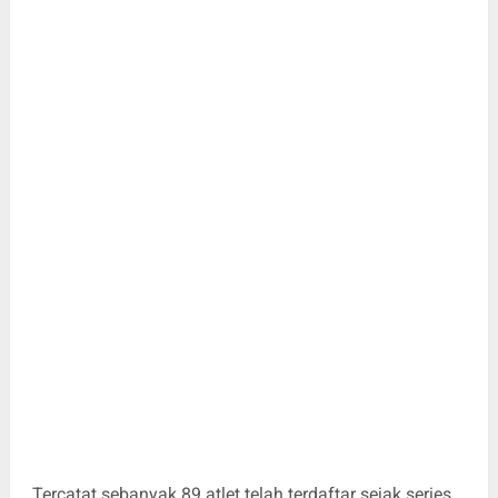
Tercatat sebanyak 89 atlet telah terdaftar sejak series