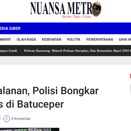
DIA SIBER
INMENT
OLAH RAGA
KESEHATAN
POLITIK
PEMERINTAHAN
GAYA H
ik
Polresta Karawang- Brimob Perkuat Sinergitas, Dua Komandan Akpol 2004 Kompak J
alanan, Polisi Bongkar
s di Batuceper
2
0 Komentar