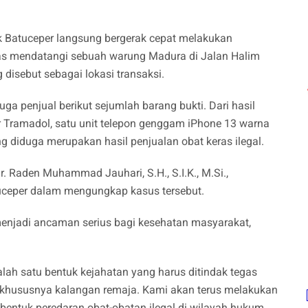
ek Batuceper langsung bergerak cepat melakukan
s mendatangi sebuah warung Madura di Jalan Halim
disebut sebagai lokasi transaksi.
uga penjual berikut sejumlah barang bukti. Dari hasil
Tramadol, satu unit telepon genggam iPhone 13 warna
ng diduga merupakan hasil penjualan obat keras ilegal.
. Raden Muhammad Jauhari, S.H., S.I.K., M.Si.,
tuceper dalam mengungkap kasus tersebut.
menjadi ancaman serius bagi kesehatan masyarakat,
lah satu bentuk kejahatan yang harus ditindak tegas
 khususnya kalangan remaja. Kami akan terus melakukan
entuk peredaran obat-obatan ilegal di wilayah hukum