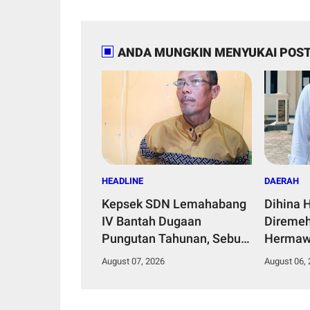
ANDA MUNGKIN MENYUKAI POST
HEADLINE
DAERAH
Kepsek SDN Lemahabang
Dihina 
IV Bantah Dugaan
Diremeh
Pungutan Tahunan, Sebut
Hermaw
Dana Perbaikan Jalan
Kepemi
August 07, 2026
August 06,
Gang Murni Inisiatif Wali
Bangun 
Murid