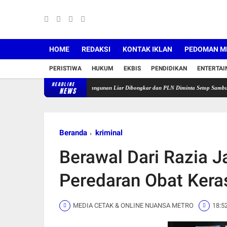
HOME
REDAKSI
KONTAK IKLAN
PEDOMAN ME
PERISTIWA
HUKUM
EKBIS
PENDIDIKAN
ENTERTA
HEADLINE
ur Dibersihkan Total, 90 Bangunan Liar Dibongkar dan PLN Diminta Setop Sambungan Listr
NEWS
Beranda
kriminal
Berawal Dari Razia J
Peredaran Obat Kera
MEDIA CETAK & ONLINE NUANSA METRO
18:5