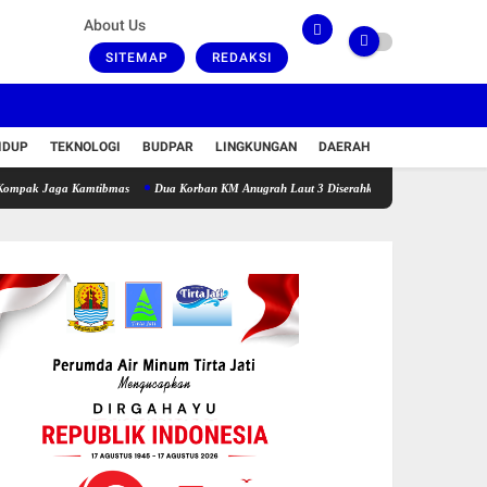
About Us
SITEMAP
REDAKSI
IDUP
TEKNOLOGI
BUDPAR
LINGKUNGAN
DAERAH
aga Kamtibmas
Dua Korban KM Anugrah Laut 3 Diserahkan Kepada Keluarga, Misteri Hila