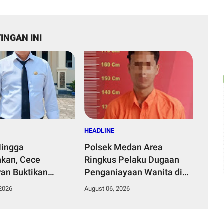
INGAN INI
HEADLINE
Hingga
Polsek Medan Area
kan, Cece
Ringkus Pelaku Dugaan
an Buktikan
Penganiayaan Wanita di
mpinan Humanis
Depan SPBU Jalan Denai,
 2026
August 06, 2026
Desa Curug
Korban Alami Luka Memar