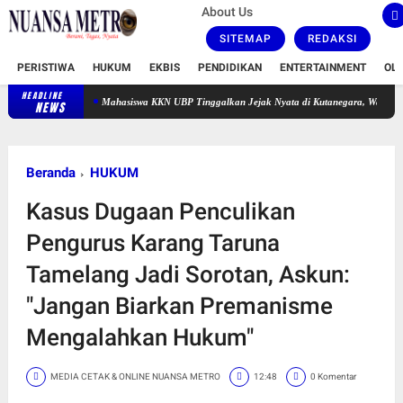
About Us
SITEMAP
REDAKSI
PERISTIWA
HUKUM
EKBIS
PENDIDIKAN
ENTERTAINMENT
OL
HEADLINE
Mahasiswa KKN UBP Tinggalkan Jejak Nyata di Kutanegara, Warga Minta Masa P
NEWS
Beranda
HUKUM
Kasus Dugaan Penculikan
Pengurus Karang Taruna
Tamelang Jadi Sorotan, Askun:
"Jangan Biarkan Premanisme
Mengalahkan Hukum"
MEDIA CETAK & ONLINE NUANSA METRO
12:48
0 Komentar