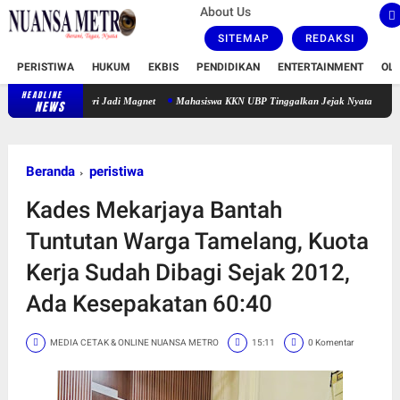
About Us
SITEMAP
REDAKSI
PERISTIWA
HUKUM
EKBIS
PENDIDIKAN
ENTERTAINMENT
OL
HEADLINE
K Negeri Jadi Magnet
Mahasiswa KKN UBP Tinggalkan Jejak Nyata di Kutanegara, War
NEWS
Beranda
peristiwa
Kades Mekarjaya Bantah
Tuntutan Warga Tamelang, Kuota
Kerja Sudah Dibagi Sejak 2012,
Ada Kesepakatan 60:40
MEDIA CETAK & ONLINE NUANSA METRO
15:11
0 Komentar