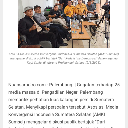
Foto :
Asosiasi Media Konvergensi Indonesia Sumatera Selatan (AMKI Sumsel)
menggelar diskusi publik bertajuk "Dari Redaksi ke Demokrasi" dalam agenda
Kopi Senja, di Warung Proklamasi, Selasa (2/6/2026).
Nuansametro.com - Palembang || Gugatan terhadap 25
media massa di Pengadilan Negeri Palembang
memantik perhatian luas kalangan pers di Sumatera
Selatan. Menyikapi persoalan tersebut, Asosiasi Media
Konvergensi Indonesia Sumatera Selatan (AMKI
Sumsel) menggelar diskusi publik bertajuk "Dari