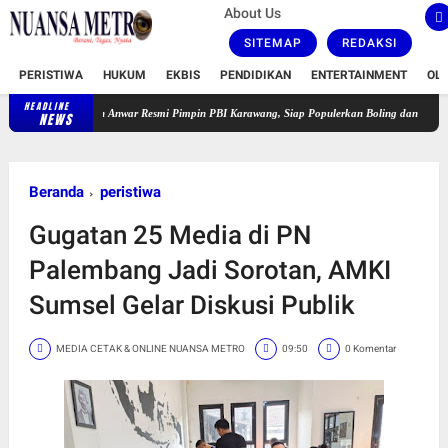
About Us
SITEMAP
REDAKSI
PERISTIWA
HUKUM
EKBIS
PENDIDIKAN
ENTERTAINMENT
OL
HEADLINE
Saidah Anwar Resmi Pimpin PBI Karawang, Siap Populerkan Boling dan Cetak Atlet Berpresta
NEWS
Beranda
peristiwa
Gugatan 25 Media di PN
Palembang Jadi Sorotan, AMKI
Sumsel Gelar Diskusi Publik
MEDIA CETAK & ONLINE NUANSA METRO
09:50
0 Komentar