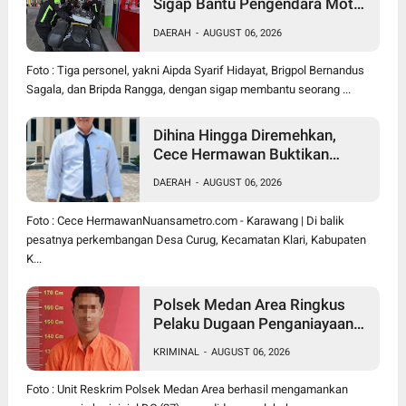
Sigap Bantu Pengendara Motor
Mogok, Polisi Humanis Tuai
DAERAH
-
AUGUST 06, 2026
Apresiasi
Foto : Tiga personel, yakni Aipda Syarif Hidayat, Brigpol Bernandus
Sagala, dan Bripda Rangga, dengan sigap membantu seorang ...
Dihina Hingga Diremehkan,
Cece Hermawan Buktikan
Kepemimpinan Humanis
DAERAH
-
AUGUST 06, 2026
Bangun Desa Curug
Foto : Cece HermawanNuansametro.com - Karawang | Di balik
pesatnya perkembangan Desa Curug, Kecamatan Klari, Kabupaten
K...
Polsek Medan Area Ringkus
Pelaku Dugaan Penganiayaan
Wanita di Depan SPBU Jalan
KRIMINAL
-
AUGUST 06, 2026
Denai, Korban Alami Luka
Memar
Foto : Unit Reskrim Polsek Medan Area berhasil mengamankan