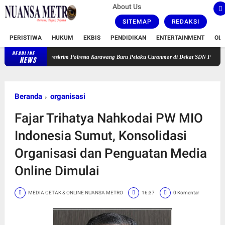
About Us
SITEMAP
REDAKSI
PERISTIWA
HUKUM
EKBIS
PENDIDIKAN
ENTERTAINMENT
OL
HEADLINE
Satreskrim Polresta Karawang Buru Pelaku Curanmor di Dekat SDN Palumbonsari I, Korb
NEWS
Beranda
organisasi
Fajar Trihatya Nahkodai PW MIO
Indonesia Sumut, Konsolidasi
Organisasi dan Penguatan Media
Online Dimulai
MEDIA CETAK & ONLINE NUANSA METRO
16:37
0 Komentar