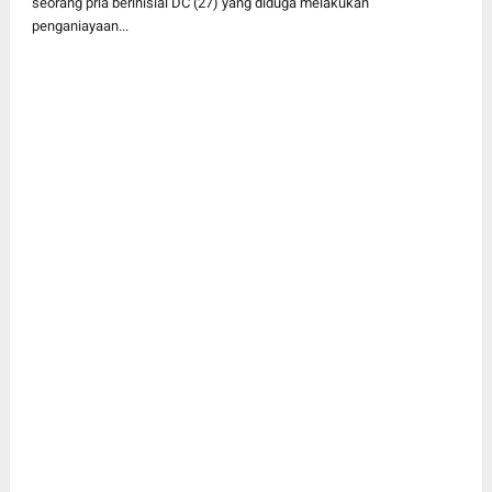
seorang pria berinisial DC (27) yang diduga melakukan
penganiayaan...