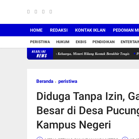
HOME
REDAKSI
KONTAK IKLAN
PEDOMAN ME
PERISTIWA
HUKUM
EKBIS
PENDIDIKAN
ENTERTA
HEADLINE
aut 3 Diserahkan Kepada Keluarga, Misteri Hilang Kontak Berakhir Tragis
Polemik FWJ
NEWS
Beranda
peristiwa
Diduga Tanpa Izin, G
Besar di Desa Pucun
Kampus Negeri