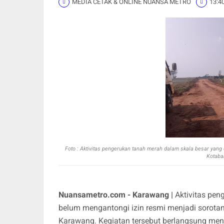
MEDIA CETAK & ONLINE NUANSA METRO
13:4
Foto :
Aktivitas pengerukan tanah merah dalam skala besar yang
Kotaba
Nuansametro.com - Karawang |
Aktivitas pe
belum mengantongi izin resmi menjadi sorota
Karawang. Kegiatan tersebut berlangsung meng