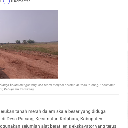
0
0 Komentar
 diduga belum mengantongi izin resmi menjadi sorotan di Desa Pucung, Kecamatan
ru, Kabupaten Karawang.
ngerukan tanah merah dalam skala besar yang diduga
n di Desa Pucung, Kecamatan Kotabaru, Kabupaten
gunakan sejumlah alat berat jenis ekskavator yang terus