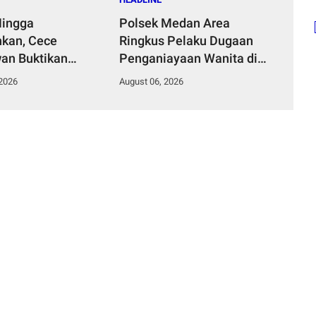
Hingga
Polsek Medan Area
kan, Cece
Ringkus Pelaku Dugaan
an Buktikan
Penganiayaan Wanita di
mpinan Humanis
Depan SPBU Jalan Denai,
 2026
August 06, 2026
Desa Curug
Korban Alami Luka Memar