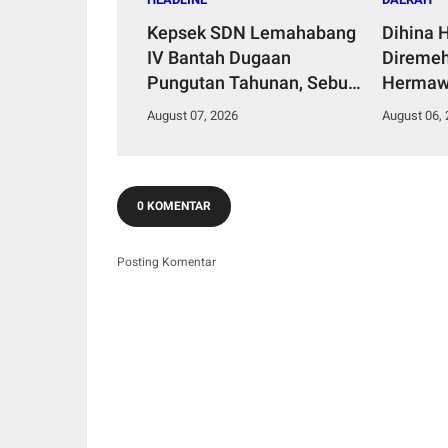
Kepsek SDN Lemahabang
Dihina 
IV Bantah Dugaan
Diremeh
Pungutan Tahunan, Sebut
Hermaw
Dana Perbaikan Jalan
Kepemi
August 07, 2026
August 06,
Gang Murni Inisiatif Wali
Bangun 
Murid
0 KOMENTAR
Posting Komentar