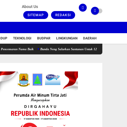
About Us
SITEMAP
REDAKSI
IDUP
TEKNOLOGI
BUDPAR
LINGKUNGAN
DAERAH
ran Nama Baik
Bunda Neng Salurkan Santunan Untuk 120 Lansia Jompo Disertai Zikir d