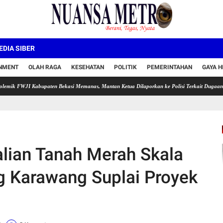
DIA SIBER
INMENT
OLAH RAGA
KESEHATAN
POLITIK
PEMERINTAHAN
GAYA H
I Kabupaten Bekasi Memanas, Mantan Ketua Dilaporkan ke Polisi Terkait Dugaan Pencema
alian Tanah Merah Skala
g Karawang Suplai Proyek