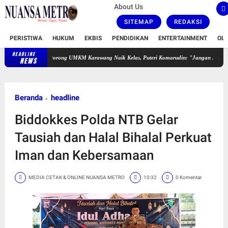
About Us
SITEMAP
REDAKSI
PERISTIWA
HUKUM
EKBIS
PENDIDIKAN
ENTERTAINMENT
OL
HEADLINE
UMKM Karawang Naik Kelas, Puteri Komarudin: "Jangan Jadi Penonton di Tengah Proyek St
NEWS
Beranda
headline
Biddokkes Polda NTB Gelar
Tausiah dan Halal Bihalal Perkuat
Iman dan Kebersamaan
MEDIA CETAK & ONLINE NUANSA METRO
10:32
0 Komentar