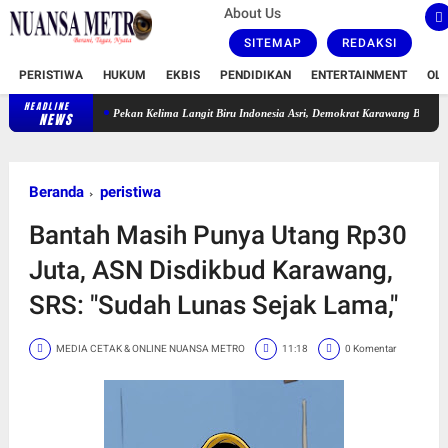
About Us
SITEMAP
REDAKSI
PERISTIWA
HUKUM
EKBIS
PENDIDIKAN
ENTERTAINMENT
OL
HEADLINE
Pekan Kelima Langit Biru Indonesia Asri, Demokrat Karawang Bersihkan TPU Leuw
NEWS
Beranda
peristiwa
Bantah Masih Punya Utang Rp30
Juta, ASN Disdikbud Karawang,
SRS: "Sudah Lunas Sejak Lama,"
MEDIA CETAK & ONLINE NUANSA METRO
11:18
0 Komentar