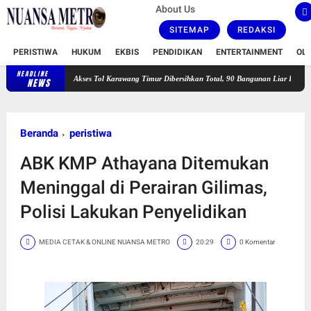
About Us
SITEMAP
REDAKSI
PERISTIWA
HUKUM
EKBIS
PENDIDIKAN
ENTERTAINMENT
OL
HEADLINE
Akses Tol Karawang Timur Dibersihkan Total, 90 Bangunan Liar Dibongkar dan PLN 
NEWS
Beranda
peristiwa
ABK KMP Athayana Ditemukan
Meninggal di Perairan Gilimas,
Polisi Lakukan Penyelidikan
MEDIA CETAK & ONLINE NUANSA METRO
20:29
0 Komentar