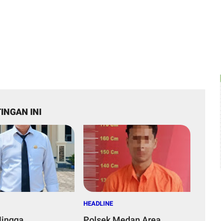
INGAN INI
HEADLINE
Hingga
Polsek Medan Area