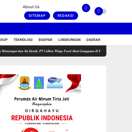
About Us
SITEMAP
REDAKSI
IDUP
TEKNOLOGI
BUDPAR
LINGKUNGAN
DAERAH
dan Air Keruh, PT Calbee Wings Food Akui Gangguan di Fasilitas Pengolahan Limbah
B