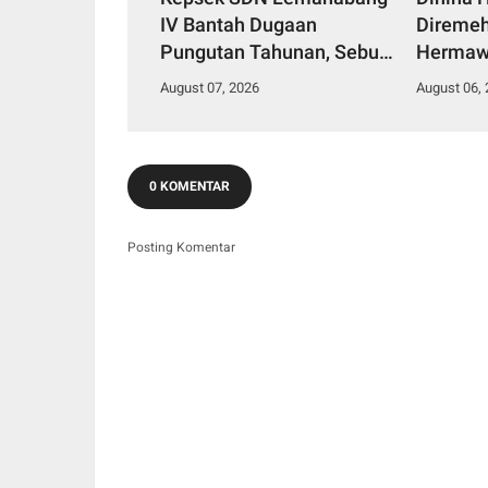
IV Bantah Dugaan
Diremeh
Pungutan Tahunan, Sebut
Hermaw
Dana Perbaikan Jalan
Kepemi
August 07, 2026
August 06,
Gang Murni Inisiatif Wali
Bangun 
Murid
0 KOMENTAR
Posting Komentar