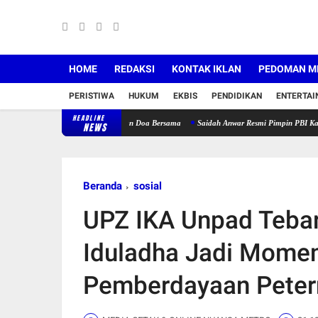
HOME
REDAKSI
KONTAK IKLAN
PEDOMAN ME
PERISTIWA
HUKUM
EKBIS
PENDIDIKAN
ENTERTA
HEADLINE
ia Jompo Disertai Zikir dan Doa Bersama
Saidah Anwar Resmi Pimpin PBI Karawang, Siap
NEWS
Beranda
sosial
UPZ IKA Unpad Teba
Iduladha Jadi Mome
Pemberdayaan Peter