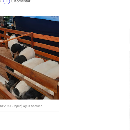
3
0 Komentar
 UPZ IKA Unpad, Agus Santoso