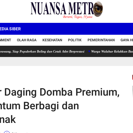
DIA SIBER
INMENT
OLAH RAGA
KESEHATAN
POLITIK
PEMERINTAHAN
GAYA H
 Populerkan Boling dan Cetak Atlet Berprestasi
Warga Walahar Keluhkan Bau Menyengat 
r Daging Domba Premium,
ntum Berbagi dan
nak