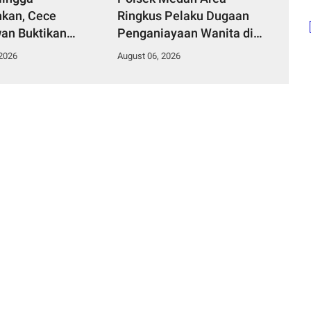
kan, Cece
Ringkus Pelaku Dugaan
an Buktikan
Penganiayaan Wanita di
mpinan Humanis
Depan SPBU Jalan Denai,
 2026
August 06, 2026
Desa Curug
Korban Alami Luka Memar