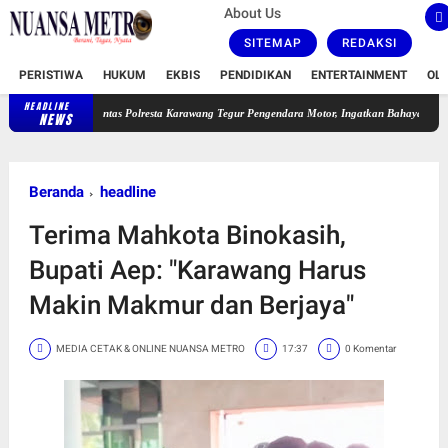
About Us
SITEMAP
REDAKSI
PERISTIWA
HUKUM
EKBIS
PENDIDIKAN
ENTERTAINMENT
OL
HEADLINE
Satlantas Polresta Karawang Tegur Pengendara Motor, Ingatkan Bahaya Ugal-ugalan dan Ko
NEWS
Beranda
headline
Terima Mahkota Binokasih,
Bupati Aep: "Karawang Harus
Makin Makmur dan Berjaya"
MEDIA CETAK & ONLINE NUANSA METRO
17:37
0 Komentar