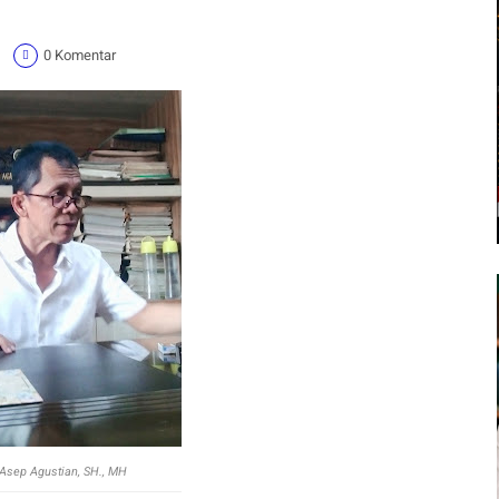
1
0 Komentar
 Asep Agustian, SH., MH