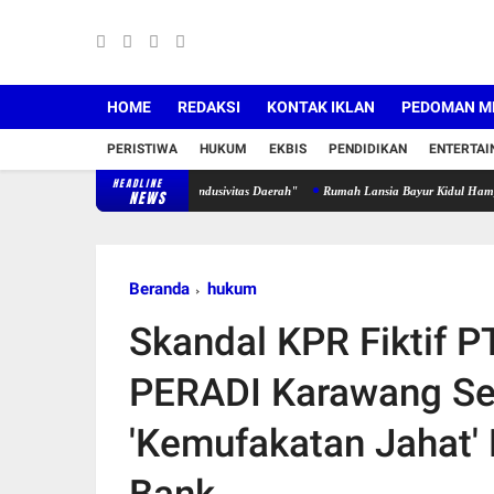
HOME
REDAKSI
KONTAK IKLAN
PEDOMAN ME
PERISTIWA
HUKUM
EKBIS
PENDIDIKAN
ENTERTA
HEADLINE
a Mitra Strategis Jaga Kondusivitas Daerah"
Rumah Lansia Bayur Kidul Hampir Rampung
NEWS
Beranda
hukum
Skandal KPR Fiktif 
PERADI Karawang Se
'Kemufakatan Jahat'