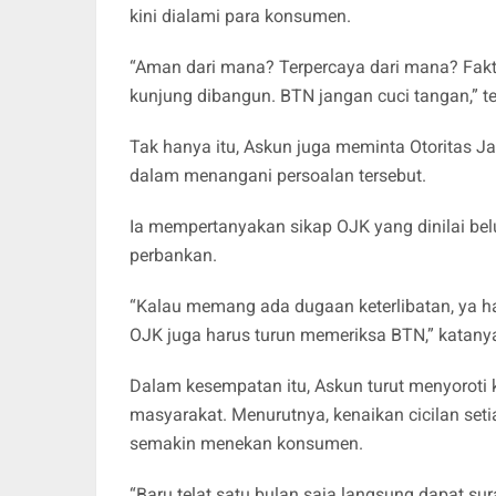
kini dialami para konsumen.
“Aman dari mana? Terpercaya dari mana? Fak
kunjung dibangun. BTN jangan cuci tangan,” t
Tak hanya itu, Askun juga meminta Otoritas J
dalam menangani persoalan tersebut.
Ia mempertanyakan sikap OJK yang dinilai belu
perbankan.
“Kalau memang ada dugaan keterlibatan, ya har
OJK juga harus turun memeriksa BTN,” katany
Dalam kesempatan itu, Askun turut menyoroti
masyarakat. Menurutnya, kenaikan cicilan setia
semakin menekan konsumen.
“Baru telat satu bulan saja langsung dapat s