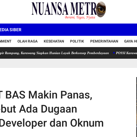
DIA SIBER
INMENT
OLAH RAGA
KESEHATAN
POLITIK
PEMERINTAHAN
GAYA H
, Karawang Siapkan Hunian Layak Berkonsep Pemberdayaan
POSSI Karawang Lantik Pe
PT BAS Makin Panas,
but Ada Dugaan
 Developer dan Oknum