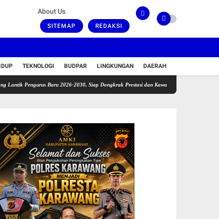
About Us
SITEMAP
REDAKSI
IDUP
TEKNOLOGI
BUDPAR
LINGKUNGAN
DAERAH
ngurus Baru 2026-2030, Siap Dongkrak Prestasi dan Kawal Kelestarian Laut
Pemuda Kar