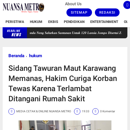
About Us
SITEMAP
REDAKSI
PERISTIWA
HUKUM
EKBIS
PENDIDIKAN
ENTERTAINMENT
OL
HEADLINE
Bunda Neng Salurkan Santunan Untuk 120 Lansia Jompo Disertai Zikir dan Doa Bersa
NEWS
Beranda
hukum
Sidang Tawuran Maut Karawang
Memanas, Hakim Curiga Korban
Tewas Karena Terlambat
Ditangani Rumah Sakit
MEDIA CETAK & ONLINE NUANSA METRO
19:33
0 Komentar