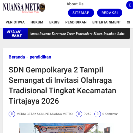
About Us
SITEMAP
REDAKSI
PERISTIWA
HUKUM
EKBIS
PENDIDIKAN
ENTERTAINMENT
OL
HEADLINE
Satlantas Polresta Karawang Tegur Pengendara Motor, Ingatkan Bahaya Ugal-ugalan dan K
NEWS
Beranda
pendidikan
SDN Gempolkarya 2 Tampil
Semangat di Invitasi Olahraga
Tradisional Tingkat Kecamatan
Tirtajaya 2026
MEDIA CETAK & ONLINE NUANSA METRO
09:59
0 Komentar