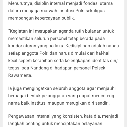
Menurutnya, disiplin internal menjadi fondasi utama
dalam menjaga marwah institusi Polri sekaligus
membangun kepercayaan publik.
“Kegiatan ini merupakan agenda rutin bulanan untuk
memastikan seluruh personel tetap berada pada
koridor aturan yang berlaku. Kedisiplinan adalah napas
setiap anggota Polri dan harus dimulai dari hal-hal
kecil seperti kerapihan serta kelengkapan identitas diri,”
tegas Ipda Nandang di hadapan personel Polsek
Rawamerta.
Ia juga mengingatkan seluruh anggota agar menjauhi
berbagai bentuk pelanggaran yang dapat mencoreng
nama baik institusi maupun merugikan diri sendiri.
Pengawasan internal yang konsisten, kata dia, menjadi
langkah penting untuk menciptakan pelayanan