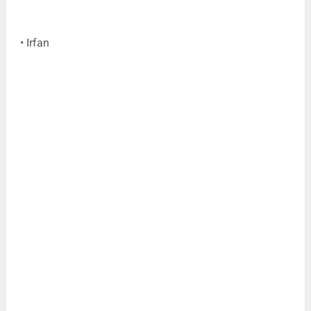
• Irfan