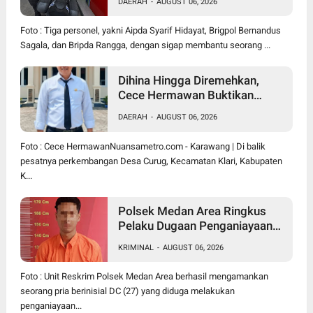
DAERAH
-
AUGUST 06, 2026
Apresiasi
Foto : Tiga personel, yakni Aipda Syarif Hidayat, Brigpol Bernandus
Sagala, dan Bripda Rangga, dengan sigap membantu seorang ...
Dihina Hingga Diremehkan,
Cece Hermawan Buktikan
Kepemimpinan Humanis
DAERAH
-
AUGUST 06, 2026
Bangun Desa Curug
Foto : Cece HermawanNuansametro.com - Karawang | Di balik
pesatnya perkembangan Desa Curug, Kecamatan Klari, Kabupaten
K...
Polsek Medan Area Ringkus
Pelaku Dugaan Penganiayaan
Wanita di Depan SPBU Jalan
KRIMINAL
-
AUGUST 06, 2026
Denai, Korban Alami Luka
Memar
Foto : Unit Reskrim Polsek Medan Area berhasil mengamankan
seorang pria berinisial DC (27) yang diduga melakukan
penganiayaan...