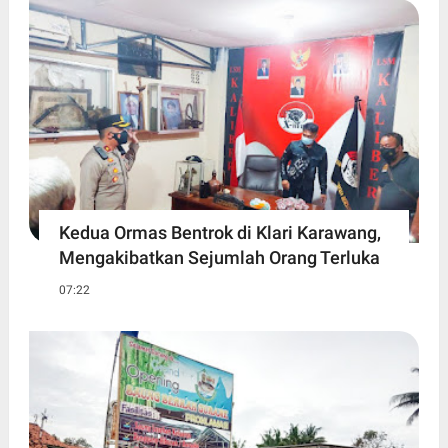
Kedua Ormas Bentrok di Klari Karawang,
Mengakibatkan Sejumlah Orang Terluka
07:22