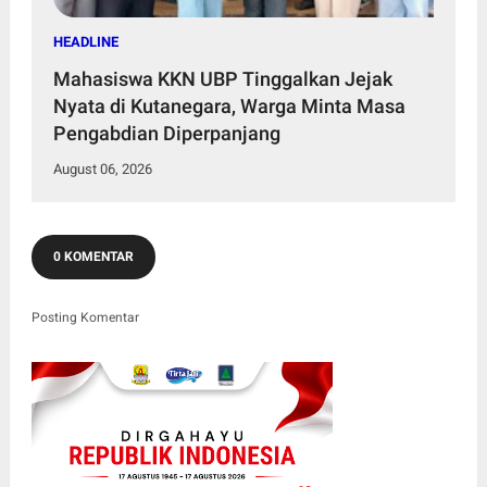
HEADLINE
Mahasiswa KKN UBP Tinggalkan Jejak
Nyata di Kutanegara, Warga Minta Masa
Pengabdian Diperpanjang
August 06, 2026
0 KOMENTAR
Posting Komentar