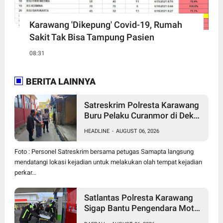
Karawang 'Dikepung' Covid-19, Rumah
Sakit Tak Bisa Tampung Pasien
08:31
BERITA LAINNYA
Satreskrim Polresta Karawang
Buru Pelaku Curanmor di Dekat
SDN Palumbonsari I, Korban
HEADLINE
-
AUGUST 06, 2026
Rugi Rp19 Juta
Foto : Personel Satreskrim bersama petugas Samapta langsung
mendatangi lokasi kejadian untuk melakukan olah tempat kejadian
perkar...
Satlantas Polresta Karawang
Sigap Bantu Pengendara Motor
Mogok, Polisi Humanis Tuai