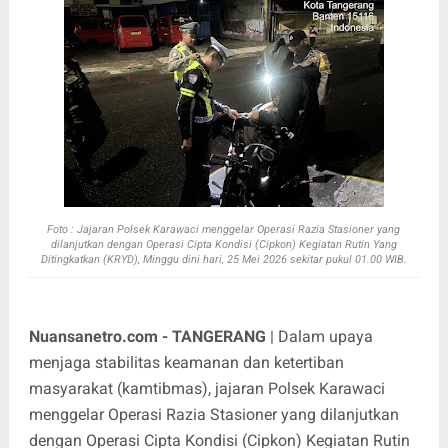
Foto : J
ajaran Polsek Karawaci menggelar Operasi Razia Stasioner yang
dilanjutkan dengan Operasi Cipta Kondisi (Cipkon) Kegiatan Rutin Yang
Ditingkatkan (KRYD), Minggu dini hari, 25 Mei 2026 sekitar pukul 01.00 WIB.
Nuansanetro.com - TANGERANG
| Dalam upaya
menjaga stabilitas keamanan dan ketertiban
masyarakat (kamtibmas), jajaran Polsek Karawaci
menggelar Operasi Razia Stasioner yang dilanjutkan
dengan Operasi Cipta Kondisi (Cipkon) Kegiatan Rutin