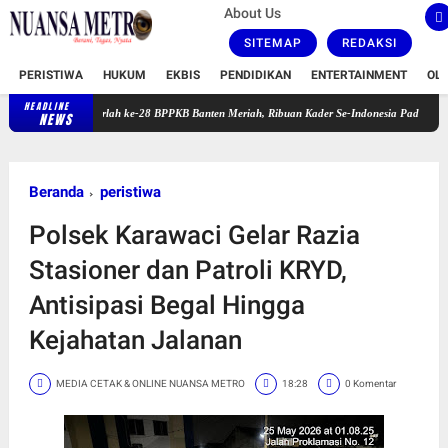
About Us
SITEMAP
REDAKSI
PERISTIWA
HUKUM
EKBIS
PENDIDIKAN
ENTERTAINMENT
OL
HEADLINE
Harlah ke-28 BPPKB Banten Meriah, Ribuan Kader Se-Indonesia Padati GOR Pakansari
NEWS
Beranda
peristiwa
Polsek Karawaci Gelar Razia
Stasioner dan Patroli KRYD,
Antisipasi Begal Hingga
Kejahatan Jalanan
MEDIA CETAK & ONLINE NUANSA METRO
18:28
0 Komentar