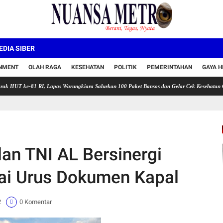
DIA SIBER
INMENT
OLAH RAGA
KESEHATAN
POLITIK
PEMERINTAHAN
GAYA H
81 RI, Lapas Warungkiara Salurkan 100 Paket Bansos dan Gelar Cek Kesehatan Gratis
an TNI AL Bersinergi
ai Urus Dokumen Kapal
2
0 Komentar