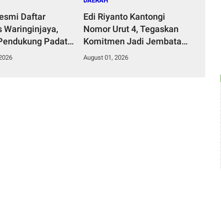
DAERAH
Resmi Daftar
Edi Riyanto Kantongi
s Waringinjaya,
Nomor Urut 4, Tegaskan
Pendukung Padati
Komitmen Jadi Jembatan
ingga Picu
Aspirasi Masyarakat
 2026
August 01, 2026
tan
Dusun Gembongan