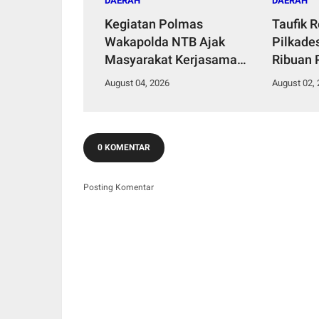
DAERAH
DAERAH
Kegiatan Polmas
Taufik 
Wakapolda NTB Ajak
Pilkade
Masyarakat Kerjasama
Ribuan 
Mewujudkan
Jalan H
August 04, 2026
August 02,
Harkamtibmas
Kemace
0 KOMENTAR
Posting Komentar