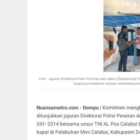
Foto : J
ajaran Direktorat Polisi Perairan dan Udara (Ditpolairud
langsung membantu nelayan melakukan peng
Nuansametro.com - Dompu
| Komitmen mengha
ditunjukkan jajaran Direktorat Polisi Perairan 
XXI–2014 bersama unsur TNI AL Pos Calabai
kapal di Pelabuhan Mini Calabai, Kabupaten 