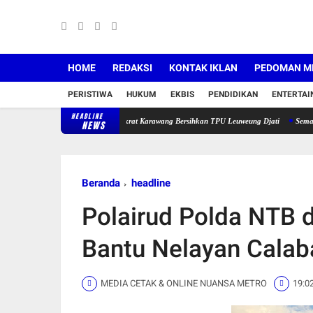
HOME
REDAKSI
KONTAK IKLAN
PEDOMAN ME
PERISTIWA
HUKUM
EKBIS
PENDIDIKAN
ENTERTA
HEADLINE
 Biru Indonesia Asri, Demokrat Karawang Bersihkan TPU Leuweung Djati
Semarak HUT ke-
NEWS
Beranda
headline
Polairud Polda NTB d
Bantu Nelayan Calab
MEDIA CETAK & ONLINE NUANSA METRO
19:0