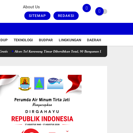
About Us
SITEMAP
REDAKSI
IDUP
TEKNOLOGI
BUDPAR
LINGKUNGAN
DAERAH
Akses Tol Karawang Timur Dibersihkan Total, 90 Bangunan Liar Dibongkar dan PLN Diminta 