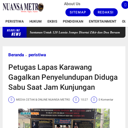
About Us
SITEMAP
REDAKSI
PERISTIWA
HUKUM
EKBIS
PENDIDIKAN
ENTERTAINMENT
OL
HEADLINE
urkan Santunan Untuk 120 Lansia Jompo Disertai Zikir dan Doa Bersama
Saidah Anwar 
NEWS
Beranda
peristiwa
Petugas Lapas Karawang
Gagalkan Penyelundupan Diduga
Sabu Saat Jam Kunjungan
MEDIA CETAK & ONLINE NUANSA METRO
10:27
0 Komentar